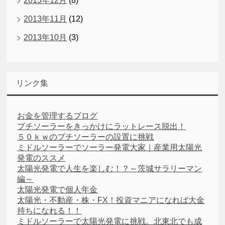
2013年12月
(8)
2013年11月
(12)
2013年10月
(3)
リンク集
お金を管理するブログ
プチソーラーをきっかけにラットレース脱出！
５０ｋｗのプチソーラーの設置に挑戦
ミドルソーラーでソーラー発電大家｜産業用太陽光
発電のススメ
太陽光発電で人生を楽しむ！？～茨城サラリーマン
編～
太陽光発電で個人年金
太陽光・不動産・株・FX！投資マニアになれば大金
持ちになれる！！
ミドルソーラーで太陽光発電に挑戦。北東北でも成