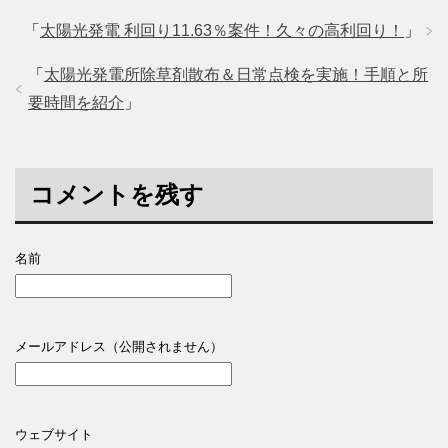
「
太陽光発電 利回り11.63％案件！久々の高利回り！
」
「
太陽光発電所除草剤散布＆日常点検を実施！手順と所
要時間を紹介
」
コメントを残す
名前
メールアドレス（公開されません）
ウェブサイト