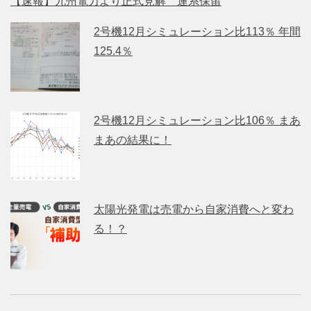
【速報】九州電力より正式見解 連系保留
2号機12月シミュレーション比113％ 年間
125.4％
2号機12月シミュレーション比106％ まあ
まあの結果に！
太陽光発電は売電から自家消費へと変わ
る！？