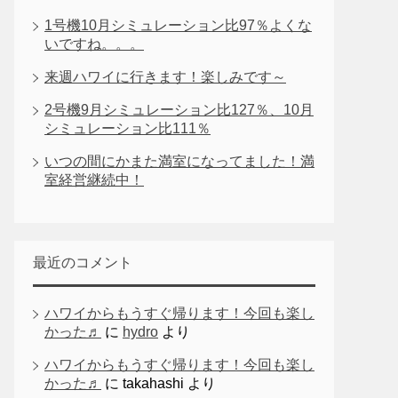
1号機10月シミュレーション比97％よくな
いですね。。。
来週ハワイに行きます！楽しみです～
2号機9月シミュレーション比127％、10月
シミュレーション比111％
いつの間にかまた満室になってました！満
室経営継続中！
最近のコメント
ハワイからもうすぐ帰ります！今回も楽し
かった♬
に
hydro
より
ハワイからもうすぐ帰ります！今回も楽し
かった♬
に
takahashi
より