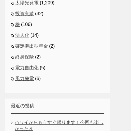
太陽光発電
(1,209)
投資実績
(32)
株
(106)
法人化
(14)
確定拠出型年金
(2)
終身保険
(2)
電力自由化
(5)
風力発電
(6)
最近の投稿
ハワイからもうすぐ帰ります！今回も楽し
かった♬