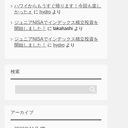
ハワイからもうすぐ帰ります！今回も楽し
かった♬
に
hydro
より
ジュニアNISAでインデックス積立投資を
開始しました！
に
takahashi
より
ジュニアNISAでインデックス積立投資を
開始しました！
に
hydro
より
検索
アーカイブ