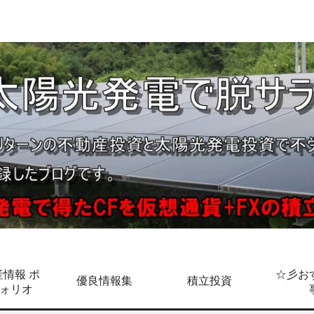
情報 ポ
☆彡お
優良情報集
積立投資
ォリオ