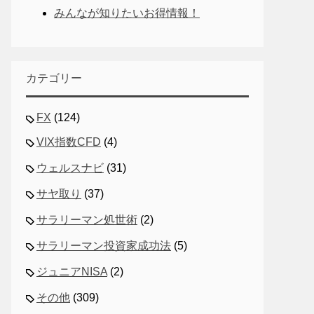
みんなが知りたいお得情報！
カテゴリー
FX
(124)
VIX指数CFD
(4)
ウェルスナビ
(31)
サヤ取り
(37)
サラリーマン処世術
(2)
サラリーマン投資家成功法
(5)
ジュニアNISA
(2)
その他
(309)