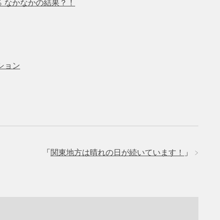
4％ なかなかの結果？！
ション
」
「
関東地方は晴れの日が続いています！
」