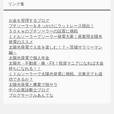
リンク集
お金を管理するブログ
プチソーラーをきっかけにラットレース脱出！
５０ｋｗのプチソーラーの設置に挑戦
ミドルソーラーでソーラー発電大家｜産業用太陽光
発電のススメ
太陽光発電で人生を楽しむ！？～茨城サラリーマン
編～
太陽光発電で個人年金
太陽光・不動産・株・FX！投資マニアになれば大金
持ちになれる！！
ミドルソーラーで太陽光発電に挑戦。北東北でも成
功できるか？
太陽光発電と農業で脱サラ
中小企業診断士ブログ
ブログサークルあんてな