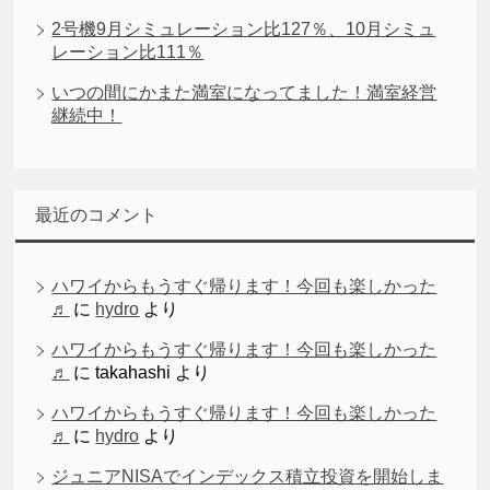
2号機9月シミュレーション比127％、10月シミュ
レーション比111％
いつの間にかまた満室になってました！満室経営
継続中！
最近のコメント
ハワイからもうすぐ帰ります！今回も楽しかった
♬
に
hydro
より
ハワイからもうすぐ帰ります！今回も楽しかった
♬
に
takahashi
より
ハワイからもうすぐ帰ります！今回も楽しかった
♬
に
hydro
より
ジュニアNISAでインデックス積立投資を開始しま