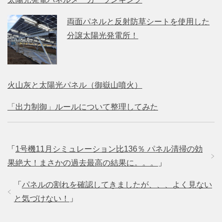
両面パネルと反射防草シートを使用した
分譲太陽光発電所！
火山灰と太陽光パネル（御嶽山噴火）
「出力制御」ルールについて整理してみた
「
1号機11月シミュレーション比136％ パネル清掃の効
果絶大！まさかの過去最高の結果に。。。
」
「
パネルの割れを確認してきましたが、、、よく見ない
と気づけない！
」