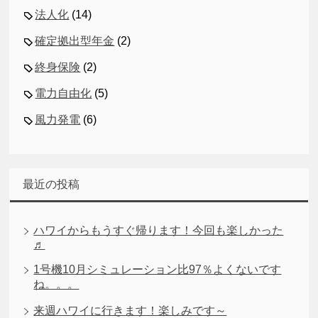
法人化
(14)
確定拠出型年金
(2)
終身保険
(2)
電力自由化
(5)
風力発電
(6)
最近の投稿
ハワイからもうすぐ帰ります！今回も楽しかった
♬
1号機10月シミュレーション比97％よくないです
ね。。。
来週ハワイに行きます！楽しみです～