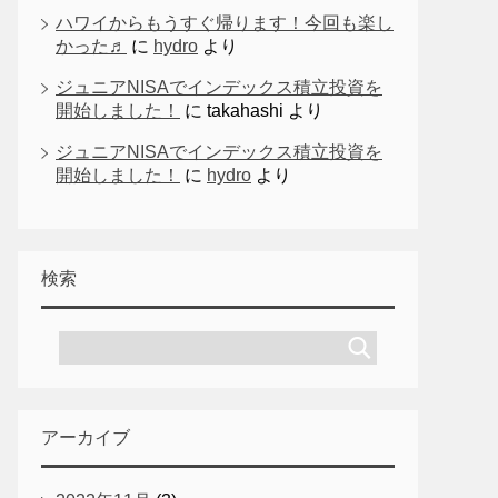
ハワイからもうすぐ帰ります！今回も楽し
かった♬
に
hydro
より
ジュニアNISAでインデックス積立投資を
開始しました！
に
takahashi
より
ジュニアNISAでインデックス積立投資を
開始しました！
に
hydro
より
検索
アーカイブ