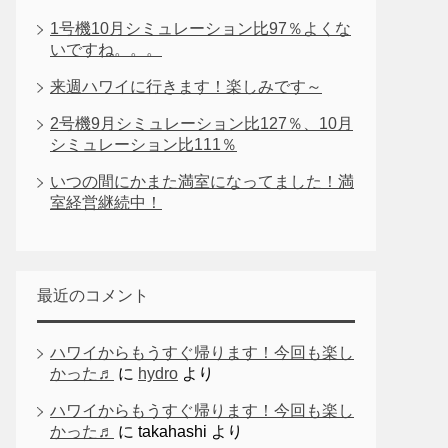
1号機10月シミュレーション比97％よくな
いですね。。。
来週ハワイに行きます！楽しみです～
2号機9月シミュレーション比127％、10月
シミュレーション比111％
いつの間にかまた満室になってました！満
室経営継続中！
最近のコメント
ハワイからもうすぐ帰ります！今回も楽し
かった♬
に
hydro
より
ハワイからもうすぐ帰ります！今回も楽し
かった♬
に
takahashi
より