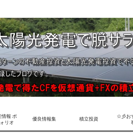
情報 ポ
☆彡お
優良情報集
積立投資
ォリオ