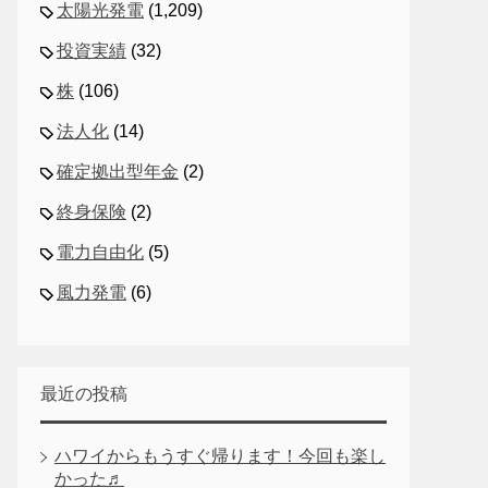
太陽光発電
(1,209)
投資実績
(32)
株
(106)
法人化
(14)
確定拠出型年金
(2)
終身保険
(2)
電力自由化
(5)
風力発電
(6)
最近の投稿
ハワイからもうすぐ帰ります！今回も楽し
かった♬