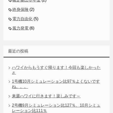
確定拠出型年金
(2)
終身保険
(2)
電力自由化
(5)
風力発電
(6)
最近の投稿
ハワイからもうすぐ帰ります！今回も楽しかった
♬
1号機10月シミュレーション比97％よくないです
ね。。。
来週ハワイに行きます！楽しみです～
2号機9月シミュレーション比127％、10月シミュ
レーション比111％