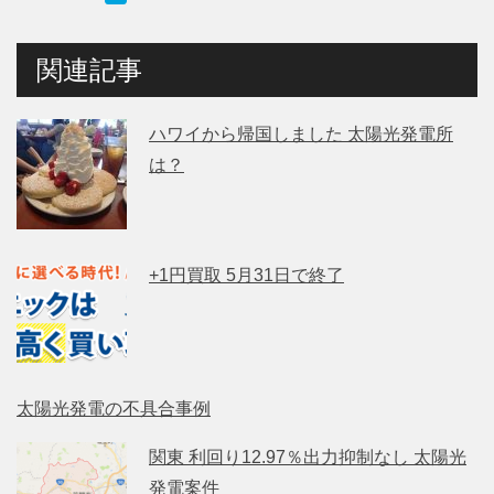
関連記事
ハワイから帰国しました 太陽光発電所
は？
+1円買取 5月31日で終了
太陽光発電の不具合事例
関東 利回り12.97％出力抑制なし 太陽光
発電案件