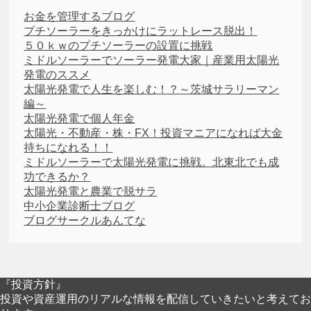
お金を管理するブログ
プチソーラーをきっかけにラットレース脱出！
５０ｋｗのプチソーラーの設置に挑戦
ミドルソーラーでソーラー発電大家｜産業用太陽光
発電のススメ
太陽光発電で人生を楽しむ！？～茨城サラリーマン
編～
太陽光発電で個人年金
太陽光・不動産・株・FX！投資マニアになれば大金
持ちになれる！！
ミドルソーラーで太陽光発電に挑戦。北東北でも成
功できるか？
太陽光発電と農業で脱サラ
中小企業診断士ブログ
ブログサークルあんてな
『投資方針』
投資や資産運用のリアルな情報を配信していきたいと考えてお