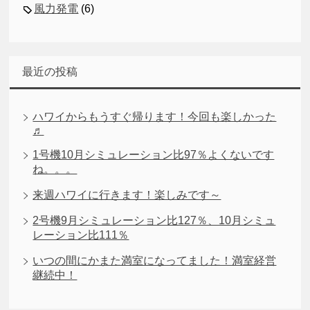
風力発電
(6)
最近の投稿
ハワイからもうすぐ帰ります！今回も楽しかった
♬
1号機10月シミュレーション比97％よくないです
ね。。。
来週ハワイに行きます！楽しみです～
2号機9月シミュレーション比127％、10月シミュ
レーション比111％
いつの間にかまた満室になってました！満室経営
継続中！