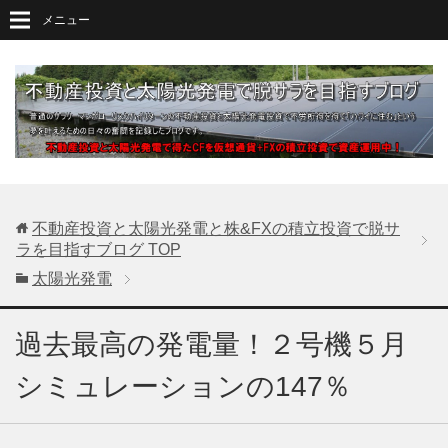
メニュー
不動産投資と太陽光発電と株&FXの積立投資で脱サ
ラを目指すブログ
TOP
太陽光発電
過去最高の発電量！２号機５月
シミュレーションの147％