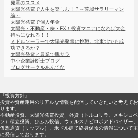
発電のススメ
太陽光発電で人生を楽しむ！？～茨城サラリーマン
編～
太陽光発電で個人年金
太陽光・不動産・株・FX！投資マニアになれば大金
持ちになれる！！
ミドルソーラーで太陽光発電に挑戦。北東北でも成
功できるか？
太陽光発電と農業で脱サラ
中小企業診断士ブログ
ブログサークルあんてな
『投資方針』
投資や資産運用のリアルな情報を配信していきたいと考えてお
ります。
不動産投資、太陽光発電投資、外貨（トルコリラ、メキシコペ
ソ）積立投資、ひふみ投信、ウェルスナビロボアドバイザー、
仮想通貨（リップル）、米ドル建て終身保険の情報について主
に発信しております。