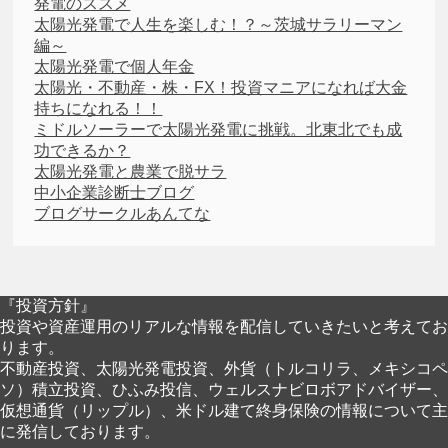
発電のススメ
太陽光発電で人生を楽しむ！？～茨城サラリーマン
編～
太陽光発電で個人年金
太陽光・不動産・株・FX！投資マニアになれば大金
持ちになれる！！
ミドルソーラーで太陽光発電に挑戦。北東北でも成
功できるか？
太陽光発電と農業で脱サラ
中小企業診断士ブログ
ブログサークルあんてな
『投資方針』
投資や資産運用のリアルな情報を配信していきたいと考えてお
ります。
不動産投資、太陽光発電投資、外貨（トルコリラ、メキシコペ
ソ）積立投資、ひふみ投信、ウェルスナビロボアドバイザー、
仮想通貨（リップル）、米ドル建て終身保険の情報について主
に発信しております。