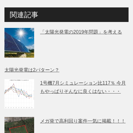
関連記事
「太陽光発電の2019年問題」を考える
太陽光発電は2パターン？
1号機7月シミュレーション比117％ 今月
もやっぱりそんなに良くはない・・・
メガ発で高利回り案件一気に掲載！！！