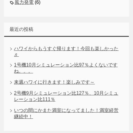
風力発電
(6)
最近の投稿
ハワイからもうすぐ帰ります！今回も楽しかった
♬
1号機10月シミュレーション比97％よくないです
ね。。。
来週ハワイに行きます！楽しみです～
2号機9月シミュレーション比127％、10月シミュ
レーション比111％
いつの間にかまた満室になってました！満室経営
継続中！