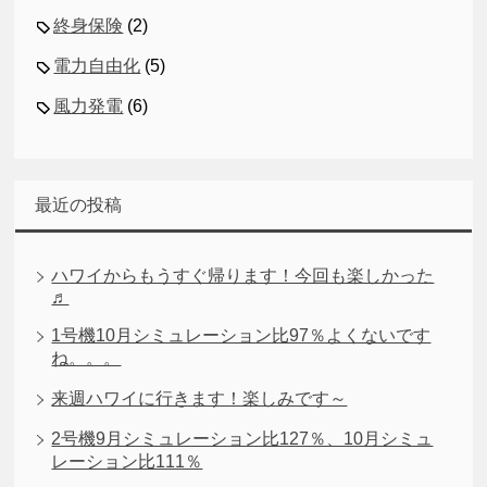
終身保険
(2)
電力自由化
(5)
風力発電
(6)
最近の投稿
ハワイからもうすぐ帰ります！今回も楽しかった
♬
1号機10月シミュレーション比97％よくないです
ね。。。
来週ハワイに行きます！楽しみです～
2号機9月シミュレーション比127％、10月シミュ
レーション比111％