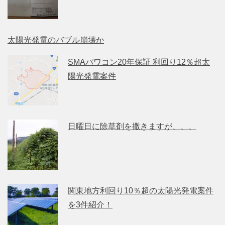
太陽光発電のバブル崩壊か
SMAパワコン20年保証 利回り12％超太
陽光発電案件
日曜日に除草剤を撒きますが、、、
関東地方利回り10％超の太陽光発電案件
を3件紹介！