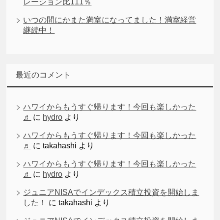
レーション比111％
いつの間にかまた満室になってました！満室経営
継続中！
最近のコメント
ハワイからもうすぐ帰ります！今回も楽しかった
♬
に
hydro
より
ハワイからもうすぐ帰ります！今回も楽しかった
♬
に
takahashi
より
ハワイからもうすぐ帰ります！今回も楽しかった
♬
に
hydro
より
ジュニアNISAでインデックス積立投資を開始しま
した！
に
takahashi
より