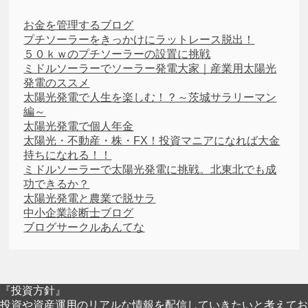
お金を管理するブログ
プチソーラーをきっかけにラットレース脱出！
５０ｋｗのプチソーラーの設置に挑戦
ミドルソーラーでソーラー発電大家｜産業用太陽光
発電のススメ
太陽光発電で人生を楽しむ！？～茨城サラリーマン
編～
太陽光発電で個人年金
太陽光・不動産・株・FX！投資マニアになれば大金
持ちになれる！！
ミドルソーラーで太陽光発電に挑戦。北東北でも成
功できるか？
太陽光発電と農業で脱サラ
中小企業診断士ブログ
ブログサークルあんてな
『投資方針』
投資や資産運用のリアルな情報を配信していきたいと考えてお