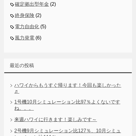
確定拠出型年金
(2)
終身保険
(2)
電力自由化
(5)
風力発電
(6)
最近の投稿
ハワイからもうすぐ帰ります！今回も楽しかった
♬
1号機10月シミュレーション比97％よくないです
ね。。。
来週ハワイに行きます！楽しみです～
2号機9月シミュレーション比127％、10月シミュ