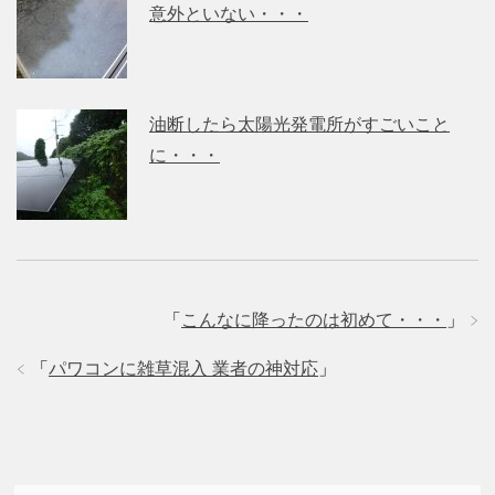
意外といない・・・
油断したら太陽光発電所がすごいこと
に・・・
「
こんなに降ったのは初めて・・・
」
「
パワコンに雑草混入 業者の神対応
」