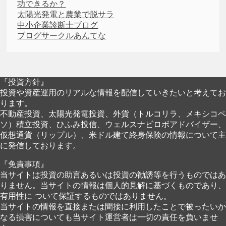
功できるか？
太陽光発電と農業で脱サラ
中小企業診断士ブログ
ブログサークルあんてな
『投資方針』
投資や資産運用のリアルな情報を配信していきたいと考えてお
ります。
不動産投資、太陽光発電投資、外貨（トルコリラ、メキシコペ
ソ）積立投資、ひふみ投信、ウェルスナビロボアドバイザー、
仮想通貨（リップル）、米ドル建て終身保険の情報について主
に発信しております。
『免責事項』
当サイトは投資の助言あるいは投資の勧誘等を行うものではあ
りません。当サイトの情報は個人的見解に基づくものであり、
有用性に ついて保証するものではありません。
当サイトの情報を直接または間接に利用したことで被ったいか
なる損害についても当サイト運営者は一切の責任を負いませ