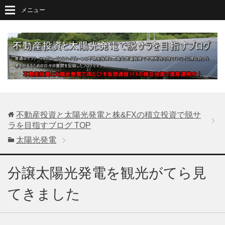
メニュー
不動産投資と太陽光発電と株&FXの積立投資で脱サ
ラを目指すブログ
TOP
太陽光発電
分譲太陽光発電を観光がてら見
てきました