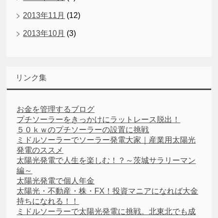
2013年11月
(12)
2013年10月
(3)
リンク集
お金を管理するブログ
プチソーラーをきっかけにラットレース脱出！
５０ｋｗのプチソーラーの設置に挑戦
ミドルソーラーでソーラー発電大家｜産業用太陽光
発電のススメ
太陽光発電で人生を楽しむ！？～茨城サラリーマン
編～
太陽光発電で個人年金
太陽光・不動産・株・FX！投資マニアになれば大金
持ちになれる！！
ミドルソーラーで太陽光発電に挑戦。北東北でも成