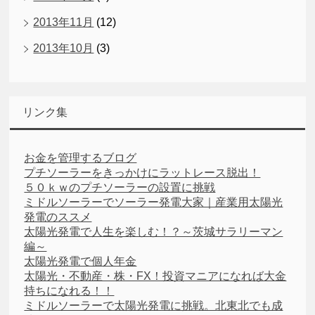
2013年11月
(12)
2013年10月
(3)
リンク集
お金を管理するブログ
プチソーラーをきっかけにラットレース脱出！
５０ｋｗのプチソーラーの設置に挑戦
ミドルソーラーでソーラー発電大家｜産業用太陽光
発電のススメ
太陽光発電で人生を楽しむ！？～茨城サラリーマン
編～
太陽光発電で個人年金
太陽光・不動産・株・FX！投資マニアになれば大金
持ちになれる！！
ミドルソーラーで太陽光発電に挑戦。北東北でも成