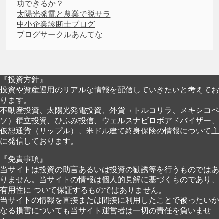
功できるか？
太陽光発電と農業で脱サラ
中小企業診断士ブログ
ブログサークルあんてな
『投資方針』
投資や資産運用のリアルな情報を配信していきたいと考えてお
ります。
不動産投資、太陽光発電投資、外貨（トルコリラ、メキシコペ
ソ）積立投資、ひふみ投信、ウェルスナビロボアドバイザー、
仮想通貨（リップル）、米ドル建て終身保険の情報について主
に発信しております。
『免責事項』
当サイトは投資の助言あるいは投資の勧誘等を行うものではあ
りません。当サイトの情報は個人的見解に基づくものであり、
有用性に ついて保証するものではありません。
当サイトの情報を直接または間接に利用したことで被ったいか
なる損害についても当サイト運営者は一切の責任を負いませ