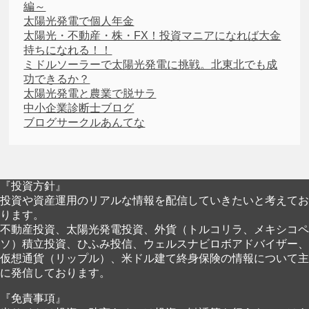
編～
太陽光発電で個人年金
太陽光・不動産・株・FX！投資マニアになれば大金
持ちになれる！！
ミドルソーラーで太陽光発電に挑戦。北東北でも成
功できるか？
太陽光発電と農業で脱サラ
中小企業診断士ブログ
ブログサークルあんてな
『投資方針』
投資や資産運用のリアルな情報を配信していきたいと考えてお
ります。
不動産投資、太陽光発電投資、外貨（トルコリラ、メキシコペ
ソ）積立投資、ひふみ投信、ウェルスナビロボアドバイザー、
仮想通貨（リップル）、米ドル建て終身保険の情報について主
に発信しております。
『免責事項』