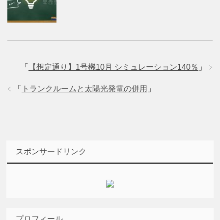
「
【想定通り】1号機10月 シミュレーション140％
」
「
トランクルームと太陽光発電の併用
」
スポンサードリンク
プロフィール