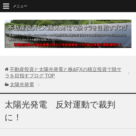
メニュー
不動産投資と太陽光発電と株&FXの積立投資で脱サ
ラを目指すブログ
TOP
太陽光発電
太陽光発電 反対運動で裁判
に！