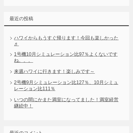
最近の投稿
ハワイからもうすぐ帰ります！今回も楽しかった
♬
1号機10月シミュレーション比97％よくないです
ね。。。
来週ハワイに行きます！楽しみです～
2号機9月シミュレーション比127％、10月シミュ
レーション比111％
いつの間にかまた満室になってました！満室経営
継続中！
最近のコメント