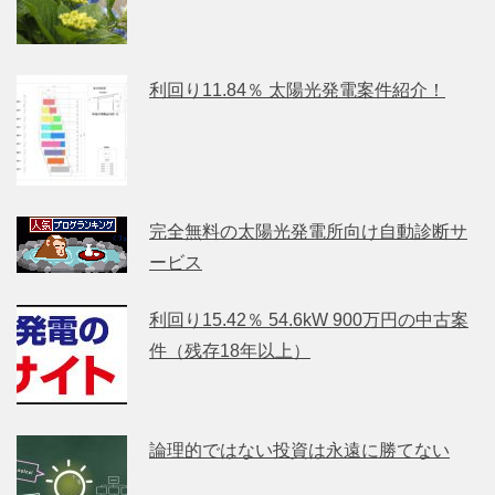
利回り11.84％ 太陽光発電案件紹介！
完全無料の太陽光発電所向け自動診断サ
ービス
利回り15.42％ 54.6kW 900万円の中古案
件（残存18年以上）
論理的ではない投資は永遠に勝てない