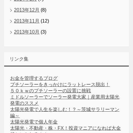
2013年12月
(8)
2013年11月
(12)
2013年10月
(3)
リンク集
お金を管理するブログ
プチソーラーをきっかけにラットレース脱出！
５０ｋｗのプチソーラーの設置に挑戦
ミドルソーラーでソーラー発電大家｜産業用太陽光
発電のススメ
太陽光発電で人生を楽しむ！？～茨城サラリーマン
編～
太陽光発電で個人年金
太陽光・不動産・株・FX！投資マニアになれば大金