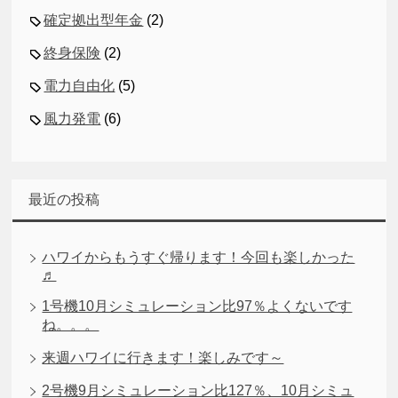
確定拠出型年金
(2)
終身保険
(2)
電力自由化
(5)
風力発電
(6)
最近の投稿
ハワイからもうすぐ帰ります！今回も楽しかった
♬
1号機10月シミュレーション比97％よくないです
ね。。。
来週ハワイに行きます！楽しみです～
2号機9月シミュレーション比127％、10月シミュ