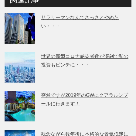
サラリーマンなんてさっさとやめた
い・・・
世界の新型コロナ感染者数が深刻で私の
投資もピンチに・・・
突然ですが2019年のGWにクアラルンプ
ールに行きます！
残念ながら数年後に本格的な景気低迷に