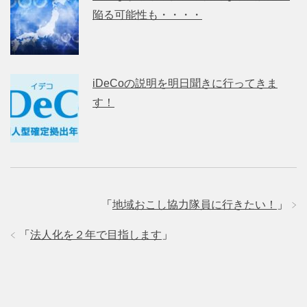
陥る可能性も・・・・
iDeCoの説明を明日聞きに行ってきま
す！
「
地域おこし協力隊員に行きたい！
」
「
法人化を２年で目指します
」