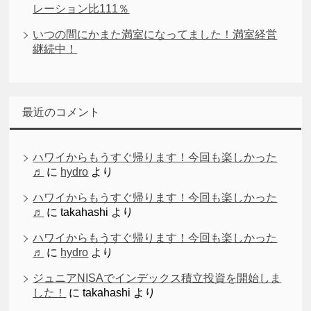
レーション比111％
いつの間にかまた満室になってました！満室経営
継続中！
最近のコメント
ハワイからもうすぐ帰ります！今回も楽しかった
♬
に
hydro
より
ハワイからもうすぐ帰ります！今回も楽しかった
♬
に
takahashi
より
ハワイからもうすぐ帰ります！今回も楽しかった
♬
に
hydro
より
ジュニアNISAでインデックス積立投資を開始しま
した！
に
takahashi
より