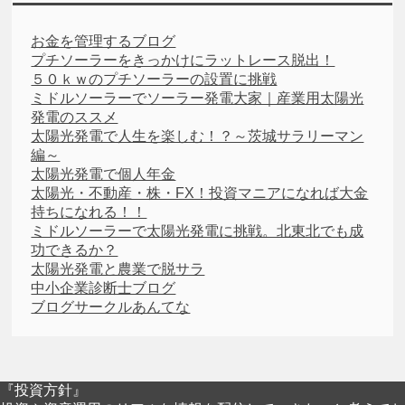
お金を管理するブログ
プチソーラーをきっかけにラットレース脱出！
５０ｋｗのプチソーラーの設置に挑戦
ミドルソーラーでソーラー発電大家｜産業用太陽光
発電のススメ
太陽光発電で人生を楽しむ！？～茨城サラリーマン
編～
太陽光発電で個人年金
太陽光・不動産・株・FX！投資マニアになれば大金
持ちになれる！！
ミドルソーラーで太陽光発電に挑戦。北東北でも成
功できるか？
太陽光発電と農業で脱サラ
中小企業診断士ブログ
ブログサークルあんてな
『投資方針』