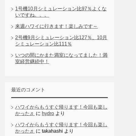
1号機10月シミュレーション比97％よくな
いですね。。。
来週ハワイに行きます！楽しみです～
2号機9月シミュレーション比127％、10月
シミュレーション比111％
いつの間にかまた満室になってました！満
室経営継続中！
最近のコメント
ハワイからもうすぐ帰ります！今回も楽し
かった♬
に
hydro
より
ハワイからもうすぐ帰ります！今回も楽し
かった♬
に
takahashi
より