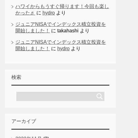
ハワイからもうすぐ帰ります！今回も楽し
かった♬
に
hydro
より
ジュニアNISAでインデックス積立投資を
開始しました！
に
takahashi
より
ジュニアNISAでインデックス積立投資を
開始しました！
に
hydro
より
検索
アーカイブ