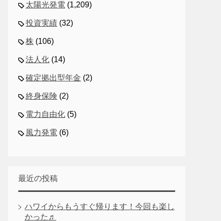
太陽光発電
(1,209)
投資実績
(32)
株
(106)
法人化
(14)
確定拠出型年金
(2)
終身保険
(2)
電力自由化
(5)
風力発電
(6)
最近の投稿
ハワイからもうすぐ帰ります！今回も楽し
かった♬