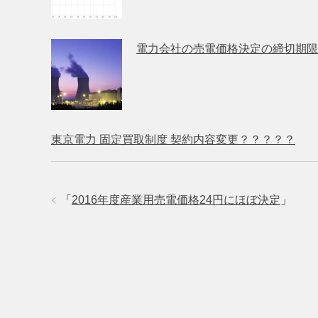
電力会社の売電価格決定の締切期限
東京電力 固定買取制度 契約内容変更？？？？？
「
2016年度産業用売電価格24円にほぼ決定
」