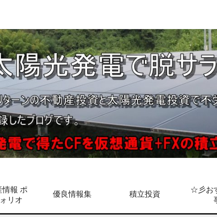
情報 ポ
☆彡お
優良情報集
積立投資
ォリオ