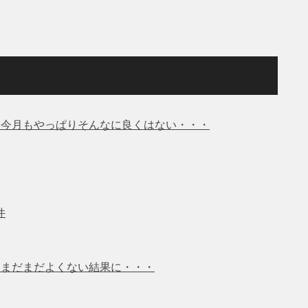
％ 今月もやっぱりそんなに良くはない・・・
件
％ まだまだよくない結果に・・・