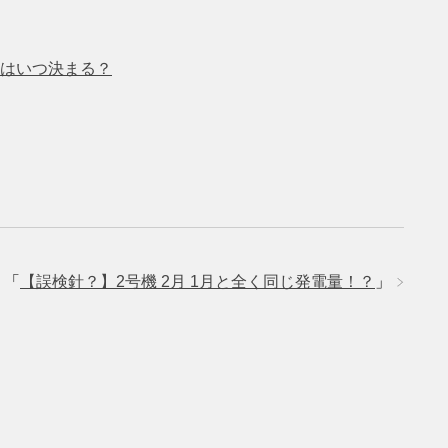
はいつ決まる？
「
【誤検針？】2号機 2月 1月と全く同じ発電量！？
」