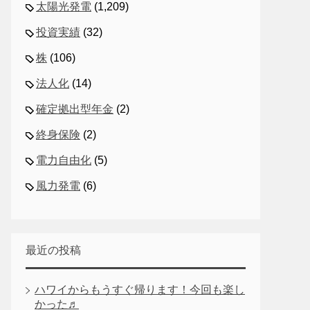
太陽光発電
(1,209)
投資実績
(32)
株
(106)
法人化
(14)
確定拠出型年金
(2)
終身保険
(2)
電力自由化
(5)
風力発電
(6)
最近の投稿
ハワイからもうすぐ帰ります！今回も楽し
かった♬