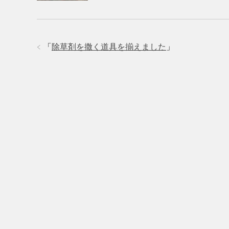
「
除草剤を撒く道具を揃えました
」