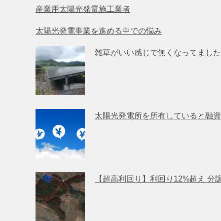
産業用太陽光発電施工業者
太陽光発電事業を進める中での悩み
雑草がいい感じで無くなってました
太陽光発電所を所有していると融資
【超高利回り】利回り12%超え 分