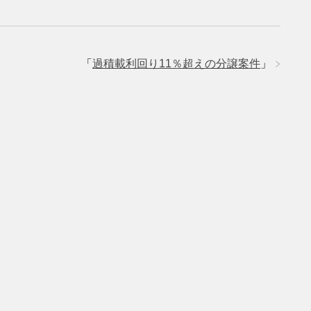
「
過積載利回り11％超えの分譲案件
」