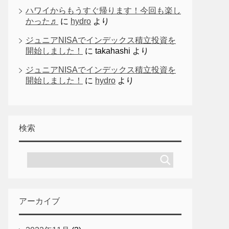
ハワイからもうすぐ帰ります！今回も楽し
かった♬
に
hydro
より
ジュニアNISAでインデックス積立投資を
開始しました！
に
takahashi
より
ジュニアNISAでインデックス積立投資を
開始しました！
に
hydro
より
検索
アーカイブ