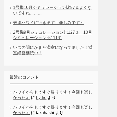
1号機10月シミュレーション比97％よくな
いですね。。。
来週ハワイに行きます！楽しみです～
2号機9月シミュレーション比127％、10月
シミュレーション比111％
いつの間にかまた満室になってました！満
室経営継続中！
最近のコメント
ハワイからもうすぐ帰ります！今回も楽し
かった♬
に
hydro
より
ハワイからもうすぐ帰ります！今回も楽し
かった♬
に
takahashi
より