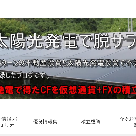
情報 ポ
☆彡お
優良情報集
積立投資
ォリオ