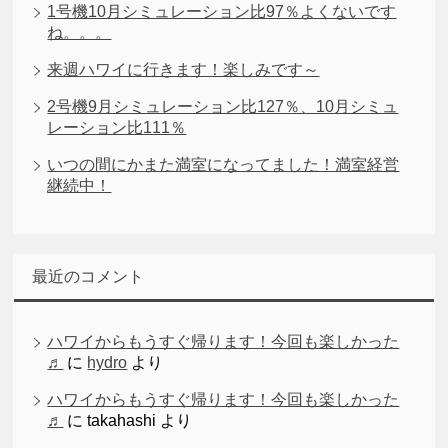
1号機10月シミュレーション比97％よくないです
ね。。。
来週ハワイに行きます！楽しみです～
2号機9月シミュレーション比127％、10月シミュ
レーション比111％
いつの間にかまた満室になってました！満室経営
継続中！
最近のコメント
ハワイからもうすぐ帰ります！今回も楽しかった
♬
に
hydro
より
ハワイからもうすぐ帰ります！今回も楽しかった
♬
に
takahashi
より