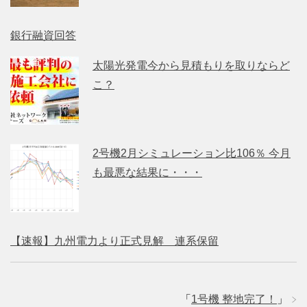
銀行融資回答
太陽光発電今から見積もりを取りならど
こ？
2号機2月シミュレーション比106％ 今月
も最悪な結果に・・・
【速報】九州電力より正式見解 連系保留
「
1号機 整地完了！
」