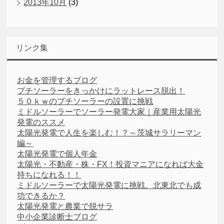
2013年10月
(3)
リンク集
お金を管理するブログ
プチソーラーをきっかけにラットレース脱出！
５０ｋｗのプチソーラーの設置に挑戦
ミドルソーラーでソーラー発電大家｜産業用太陽光
発電のススメ
太陽光発電で人生を楽しむ！？～茨城サラリーマン
編～
太陽光発電で個人年金
太陽光・不動産・株・FX！投資マニアになれば大金
持ちになれる！！
ミドルソーラーで太陽光発電に挑戦。北東北でも成
功できるか？
太陽光発電と農業で脱サラ
中小企業診断士ブログ