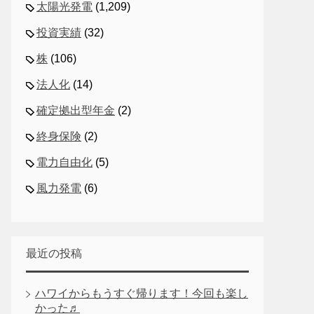
太陽光発電
(1,209)
投資実績
(32)
株
(106)
法人化
(14)
確定拠出型年金
(2)
終身保険
(2)
電力自由化
(5)
風力発電
(6)
最近の投稿
ハワイからもうすぐ帰ります！今回も楽し
かった♬