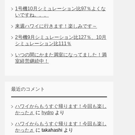
1号機10月シミュレーション比97％よくな
いですね。。。
来週ハワイに行きます！楽しみです～
2号機9月シミュレーション比127％、10月
シミュレーション比111％
いつの間にかまた満室になってました！満
室経営継続中！
最近のコメント
ハワイからもうすぐ帰ります！今回も楽し
かった♬
に
hydro
より
ハワイからもうすぐ帰ります！今回も楽し
かった♬
に
takahashi
より