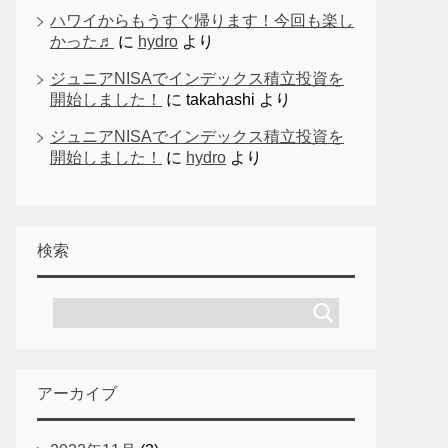
ハワイからもうすぐ帰ります！今回も楽し
かった♬
に
hydro
より
ジュニアNISAでインデックス積立投資を
開始しました！
に
takahashi
より
ジュニアNISAでインデックス積立投資を
開始しました！
に
hydro
より
検索
アーカイブ