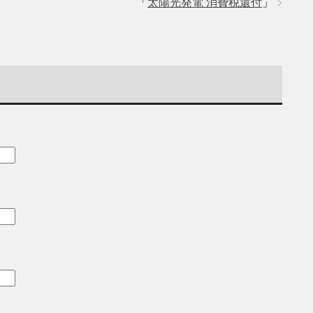
「
太陽光発電 消費税還付
」