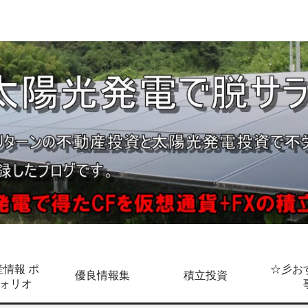
情報 ポ
☆彡お
優良情報集
積立投資
ォリオ