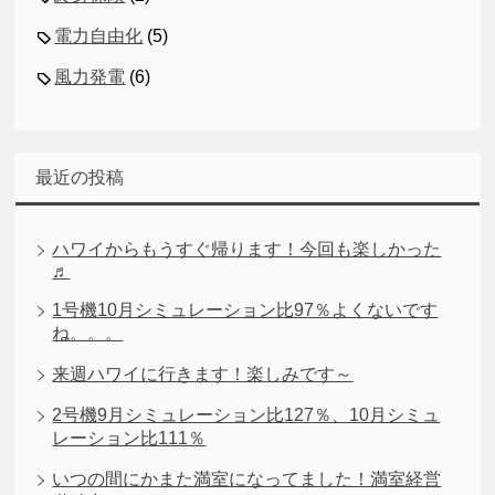
電力自由化
(5)
風力発電
(6)
最近の投稿
ハワイからもうすぐ帰ります！今回も楽しかった
♬
1号機10月シミュレーション比97％よくないです
ね。。。
来週ハワイに行きます！楽しみです～
2号機9月シミュレーション比127％、10月シミュ
レーション比111％
いつの間にかまた満室になってました！満室経営