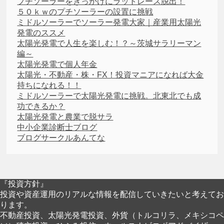
プチソーラーをきっかけにラットレース脱出！
５０ｋｗのプチソーラーの設置に挑戦
ミドルソーラーでソーラー発電大家｜産業用太陽光
発電のススメ
太陽光発電で人生を楽しむ！？～茨城サラリーマン
編～
太陽光発電で個人年金
太陽光・不動産・株・FX！投資マニアになれば大金
持ちになれる！！
ミドルソーラーで太陽光発電に挑戦。北東北でも成
功できるか？
太陽光発電と農業で脱サラ
中小企業診断士ブログ
ブログサークルあんてな
『投資方針』
投資や資産運用のリアルな情報を配信していきたいと考えてお
ります。
不動産投資、太陽光発電投資、外貨（トルコリラ、メキシコペ