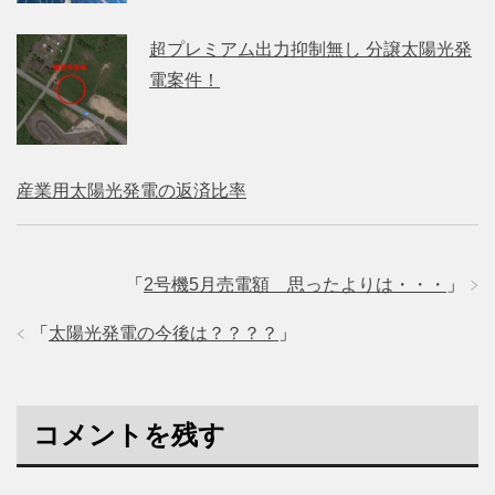
超プレミアム出力抑制無し 分譲太陽光発
電案件！
産業用太陽光発電の返済比率
「
2号機5月売電額 思ったよりは・・・
」
「
太陽光発電の今後は？？？？
」
コメントを残す