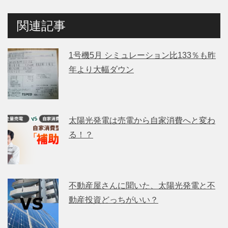
関連記事
1号機5月 シミュレーション比133％も昨
年より大幅ダウン
太陽光発電は売電から自家消費へと変わ
る！？
不動産屋さんに聞いた、太陽光発電と不
動産投資どっちがいい？