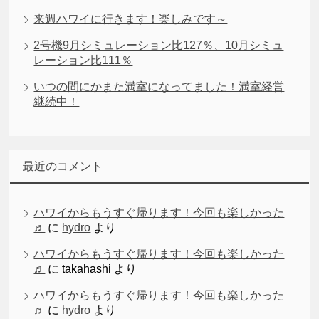
来週ハワイに行きます！楽しみです～
2号機9月シミュレーション比127％、10月シミュ
レーション比111％
いつの間にかまた満室になってました！満室経営
継続中！
最近のコメント
ハワイからもうすぐ帰ります！今回も楽しかった
♬
に
hydro
より
ハワイからもうすぐ帰ります！今回も楽しかった
♬
に
takahashi
より
ハワイからもうすぐ帰ります！今回も楽しかった
♬
に
hydro
より