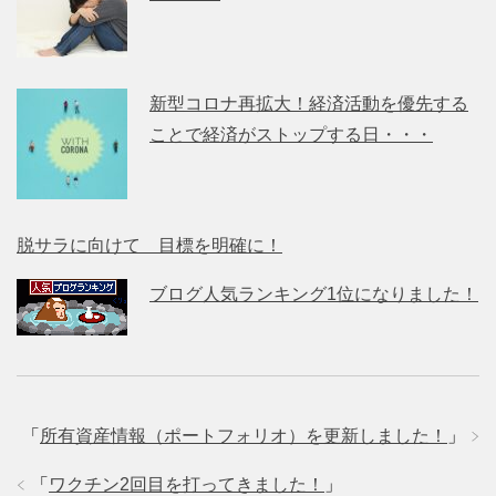
新型コロナ再拡大！経済活動を優先する
ことで経済がストップする日・・・
脱サラに向けて 目標を明確に！
ブログ人気ランキング1位になりました！
「
所有資産情報（ポートフォリオ）を更新しました！
」
「
ワクチン2回目を打ってきました！
」