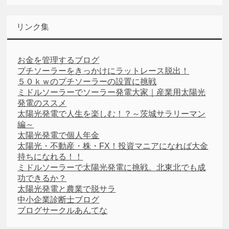
リンク集
お金を管理するブログ
プチソーラーをきっかけにラットレース脱出！
５０ｋｗのプチソーラーの設置に挑戦
ミドルソーラーでソーラー発電大家｜産業用太陽光
発電のススメ
太陽光発電で人生を楽しむ！？～茨城サラリーマン
編～
太陽光発電で個人年金
太陽光・不動産・株・FX！投資マニアになれば大金
持ちになれる！！
ミドルソーラーで太陽光発電に挑戦。北東北でも成
功できるか？
太陽光発電と農業で脱サラ
中小企業診断士ブログ
ブログサークルあんてな