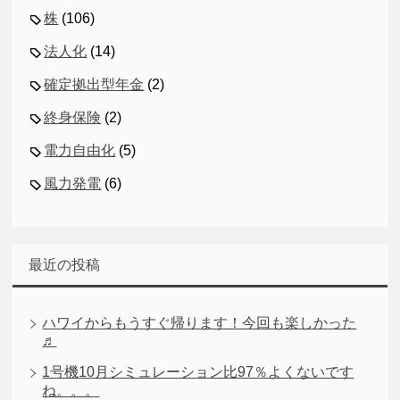
株
(106)
法人化
(14)
確定拠出型年金
(2)
終身保険
(2)
電力自由化
(5)
風力発電
(6)
最近の投稿
ハワイからもうすぐ帰ります！今回も楽しかった
♬
1号機10月シミュレーション比97％よくないです
ね。。。