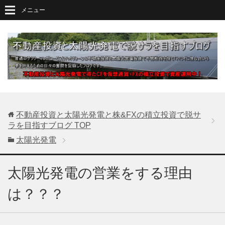
メニュー
不動産投資と太陽光発電と株&FXの積立投資で脱サ
ラを目指すブログ
TOP
太陽光発電
太陽光発電の営業をする理由
は？？？