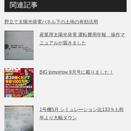
関連記事
野立て太陽光発電パネル下の土地の有効活用
産業用太陽光発電 運転費用年報 操作マ
ニュアルが届きました
BIG tomorrow 9月号に載りました！
1号機5月 シミュレーション比133％も昨
年より大幅ダウン