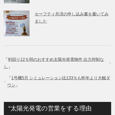
セーフティ共済の申し込み書を書いてみ
ました
「
利回り12％弱のおすすめ太陽光発電物件 出力抑制な
し
」
「
1号機5月 シミュレーション比133％も昨年より大幅ダ
ウン
」
“太陽光発電の営業をする理由