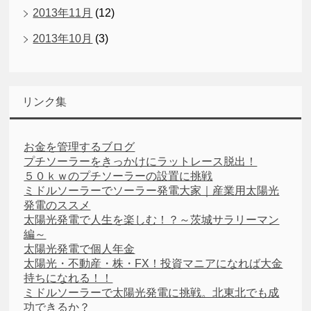
2013年11月
(12)
2013年10月
(3)
リンク集
お金を管理するブログ
プチソーラーをきっかけにラットレース脱出！
５０ｋｗのプチソーラーの設置に挑戦
ミドルソーラーでソーラー発電大家｜産業用太陽光
発電のススメ
太陽光発電で人生を楽しむ！？～茨城サラリーマン
編～
太陽光発電で個人年金
太陽光・不動産・株・FX！投資マニアになれば大金
持ちになれる！！
ミドルソーラーで太陽光発電に挑戦。北東北でも成
功できるか？