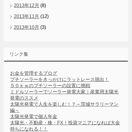
2013年12月
(8)
2013年11月
(12)
2013年10月
(3)
リンク集
お金を管理するブログ
プチソーラーをきっかけにラットレース脱出！
５０ｋｗのプチソーラーの設置に挑戦
ミドルソーラーでソーラー発電大家｜産業用太陽光
発電のススメ
太陽光発電で人生を楽しむ！？～茨城サラリーマン
編～
太陽光発電で個人年金
太陽光・不動産・株・FX！投資マニアになれば大金
持ちになれる！！