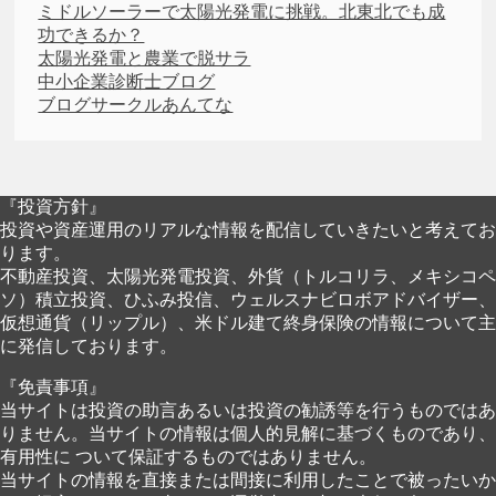
ミドルソーラーで太陽光発電に挑戦。北東北でも成
功できるか？
太陽光発電と農業で脱サラ
中小企業診断士ブログ
ブログサークルあんてな
『投資方針』
投資や資産運用のリアルな情報を配信していきたいと考えてお
ります。
不動産投資、太陽光発電投資、外貨（トルコリラ、メキシコペ
ソ）積立投資、ひふみ投信、ウェルスナビロボアドバイザー、
仮想通貨（リップル）、米ドル建て終身保険の情報について主
に発信しております。
『免責事項』
当サイトは投資の助言あるいは投資の勧誘等を行うものではあ
りません。当サイトの情報は個人的見解に基づくものであり、
有用性に ついて保証するものではありません。
当サイトの情報を直接または間接に利用したことで被ったいか