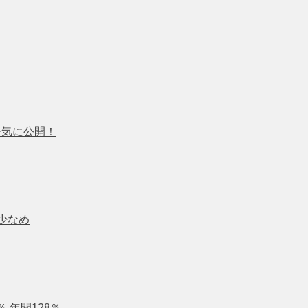
一気に公開！
少なめ
 年間128％