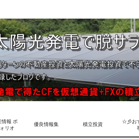
情報 ポ
☆彡お
優良情報集
積立投資
ォリオ