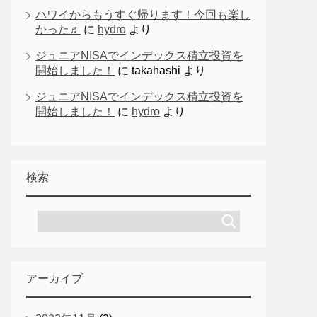
ハワイからもうすぐ帰ります！今回も楽し
かった♬
に
hydro
より
ジュニアNISAでインデックス積立投資を
開始しました！
に
takahashi
より
ジュニアNISAでインデックス積立投資を
開始しました！
に
hydro
より
検索
アーカイブ