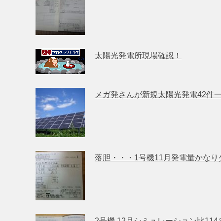
太陽光発電所現場確認！
メガ発さんが新規太陽光発電42件
落胆・・・1号機11月発電量かなり
2号機 12月シミュレーション比114％