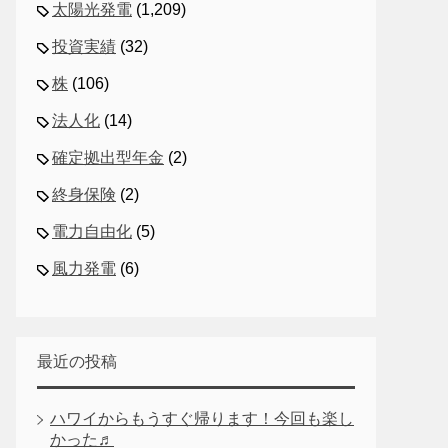
太陽光発電
(1,209)
投資実績
(32)
株
(106)
法人化
(14)
確定拠出型年金
(2)
終身保険
(2)
電力自由化
(5)
風力発電
(6)
最近の投稿
ハワイからもうすぐ帰ります！今回も楽し
かった♬