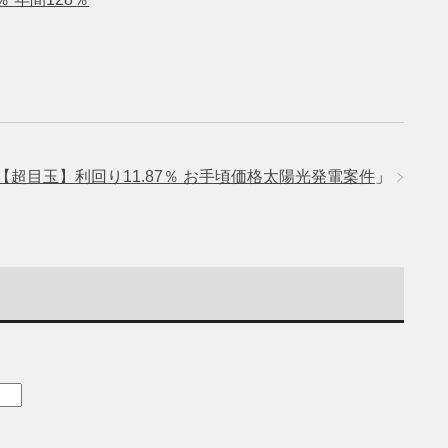
【超目玉】利回り11.87％ お手頃価格太陽光発電案件
」