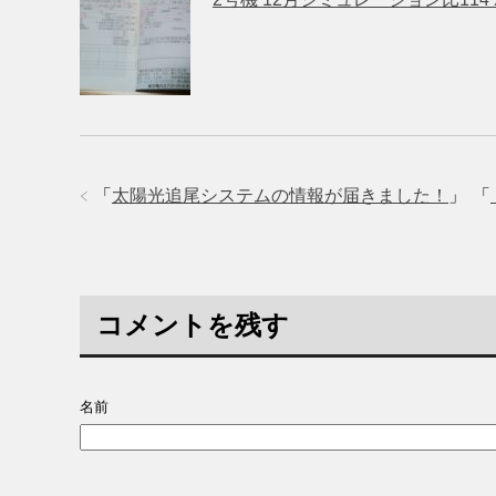
「
太陽光追尾システムの情報が届きました！
」
「
コメントを残す
名前