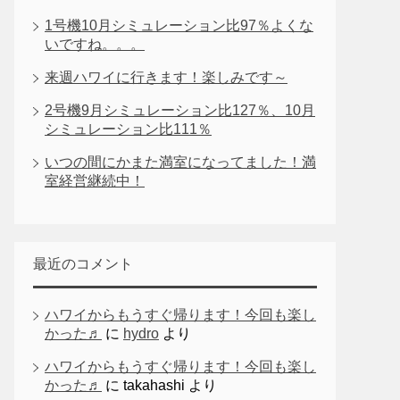
1号機10月シミュレーション比97％よくな
いですね。。。
来週ハワイに行きます！楽しみです～
2号機9月シミュレーション比127％、10月
シミュレーション比111％
いつの間にかまた満室になってました！満
室経営継続中！
最近のコメント
ハワイからもうすぐ帰ります！今回も楽し
かった♬
に
hydro
より
ハワイからもうすぐ帰ります！今回も楽し
かった♬
に
takahashi
より