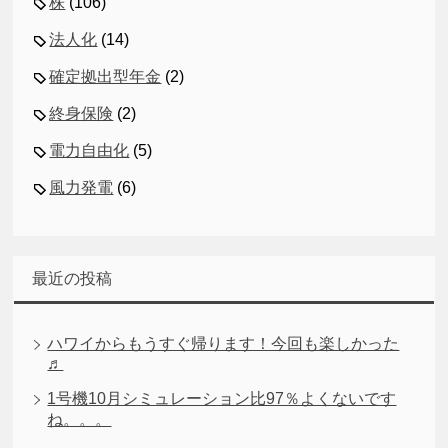
株
(106)
法人化
(14)
確定拠出型年金
(2)
終身保険
(2)
電力自由化
(5)
風力発電
(6)
最近の投稿
ハワイからもうすぐ帰ります！今回も楽しかった
♬
1号機10月シミュレーション比97％よくないです
ね。。。