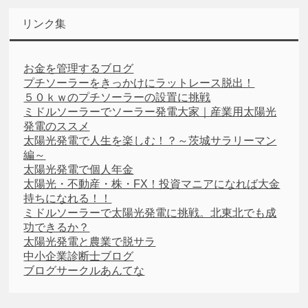
リンク集
お金を管理するブログ
プチソーラーをきっかけにラットレース脱出！
５０ｋｗのプチソーラーの設置に挑戦
ミドルソーラーでソーラー発電大家｜産業用太陽光
発電のススメ
太陽光発電で人生を楽しむ！？～茨城サラリーマン
編～
太陽光発電で個人年金
太陽光・不動産・株・FX！投資マニアになれば大金
持ちになれる！！
ミドルソーラーで太陽光発電に挑戦。北東北でも成
功できるか？
太陽光発電と農業で脱サラ
中小企業診断士ブログ
ブログサークルあんてな