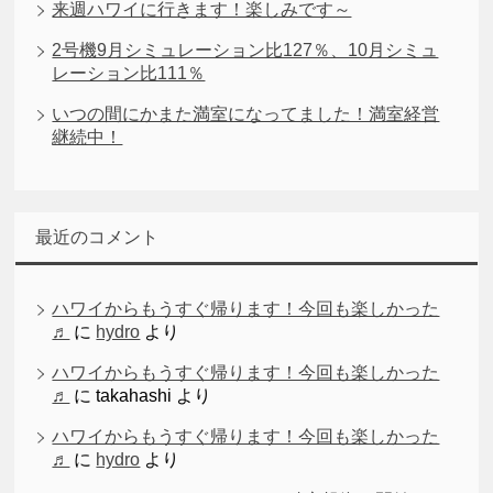
来週ハワイに行きます！楽しみです～
2号機9月シミュレーション比127％、10月シミュ
レーション比111％
いつの間にかまた満室になってました！満室経営
継続中！
最近のコメント
ハワイからもうすぐ帰ります！今回も楽しかった
♬
に
hydro
より
ハワイからもうすぐ帰ります！今回も楽しかった
♬
に
takahashi
より
ハワイからもうすぐ帰ります！今回も楽しかった
♬
に
hydro
より