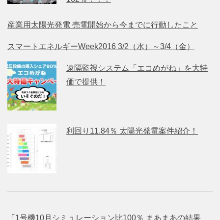
産業用太陽光発電 売電開始から今までに行動したこと
スマートエネルギーWeek2016 3/2（水）～3/4（金）
遠隔監視システム「エコめがね」を大特
価で提供！
利回り11.84％ 太陽光発電案件紹介！
「
1号機10月シミュレーション比100％ まあまあの結果