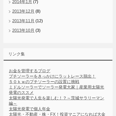
2014年1月
(7)
2013年12月
(8)
2013年11月
(12)
2013年10月
(3)
リンク集
お金を管理するブログ
プチソーラーをきっかけにラットレース脱出！
５０ｋｗのプチソーラーの設置に挑戦
ミドルソーラーでソーラー発電大家｜産業用太陽光
発電のススメ
太陽光発電で人生を楽しむ！？～茨城サラリーマン
編～
太陽光発電で個人年金
太陽光・不動産・株・FX！投資マニアになれば大金