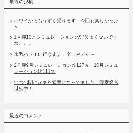
最近の投稿
ハワイからもうすぐ帰ります！今回も楽しかった
♬
1号機10月シミュレーション比97％よくないです
ね。。。
来週ハワイに行きます！楽しみです～
2号機9月シミュレーション比127％、10月シミュ
レーション比111％
いつの間にかまた満室になってました！満室経営
継続中！
最近のコメント