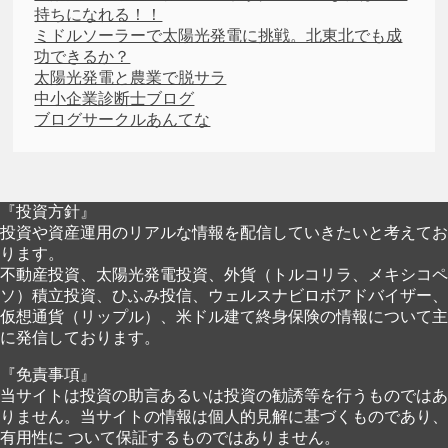
持ちになれる！！
ミドルソーラーで太陽光発電に挑戦。北東北でも成
功できるか？
太陽光発電と農業で脱サラ
中小企業診断士ブログ
ブログサークルあんてな
『投資方針』
投資や資産運用のリアルな情報を配信していきたいと考えてお
ります。
不動産投資、太陽光発電投資、外貨（トルコリラ、メキシコペ
ソ）積立投資、ひふみ投信、ウェルスナビロボアドバイザー、
仮想通貨（リップル）、米ドル建て終身保険の情報について主
に発信しております。
『免責事項』
当サイトは投資の助言あるいは投資の勧誘等を行うものではあ
りません。当サイトの情報は個人的見解に基づくものであり、
有用性に ついて保証するものではありません。