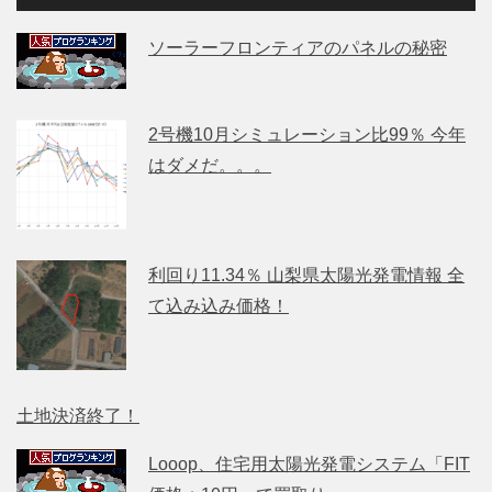
ソーラーフロンティアのパネルの秘密
2号機10月シミュレーション比99％ 今年
はダメだ。。。
利回り11.34％ 山梨県太陽光発電情報 全
て込み込み価格！
土地決済終了！
Looop、住宅用太陽光発電システム「FIT