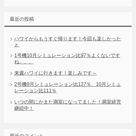
最近の投稿
ハワイからもうすぐ帰ります！今回も楽しかった
♬
1号機10月シミュレーション比97％よくないです
ね。。。
来週ハワイに行きます！楽しみです～
2号機9月シミュレーション比127％、10月シミュ
レーション比111％
いつの間にかまた満室になってました！満室経営
継続中！
最近のコメント