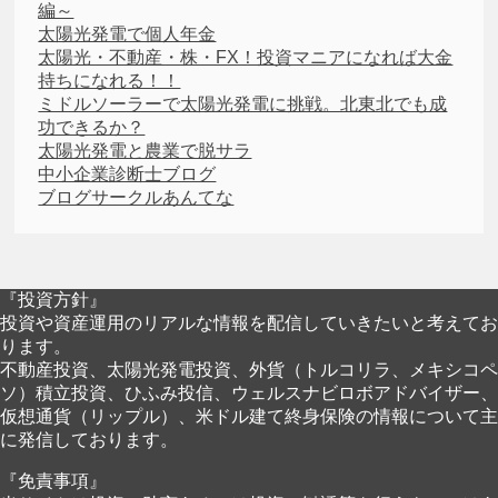
編～
太陽光発電で個人年金
太陽光・不動産・株・FX！投資マニアになれば大金
持ちになれる！！
ミドルソーラーで太陽光発電に挑戦。北東北でも成
功できるか？
太陽光発電と農業で脱サラ
中小企業診断士ブログ
ブログサークルあんてな
『投資方針』
投資や資産運用のリアルな情報を配信していきたいと考えてお
ります。
不動産投資、太陽光発電投資、外貨（トルコリラ、メキシコペ
ソ）積立投資、ひふみ投信、ウェルスナビロボアドバイザー、
仮想通貨（リップル）、米ドル建て終身保険の情報について主
に発信しております。
『免責事項』