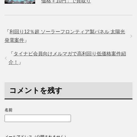
価格＋10円」で買取り
「
利回り12％超 ソーラーフロンティア製パネル 太陽光
発電案件
」
「
タイナビ会員向けメルマガで高利回り低価格案件紹
介！
」
コメントを残す
名前
メールアドレス（公開されません）