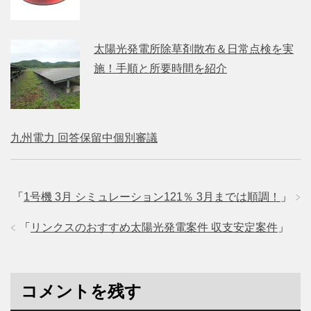
太陽光発電所除草剤散布＆日常点検を実
施！手順と所要時間を紹介
九州電力 回答保留中個別審議
「
1号機 3月 シミュレーション121％ 3月までは順調！
」
「
リンクスのおすすめ太陽光発電案件 収支安定案件
」
コメントを残す