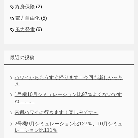
終身保険
(2)
電力自由化
(5)
風力発電
(6)
最近の投稿
ハワイからもうすぐ帰ります！今回も楽しかった
♬
1号機10月シミュレーション比97％よくないです
ね。。。
来週ハワイに行きます！楽しみです～
2号機9月シミュレーション比127％、10月シミュ
レーション比111％