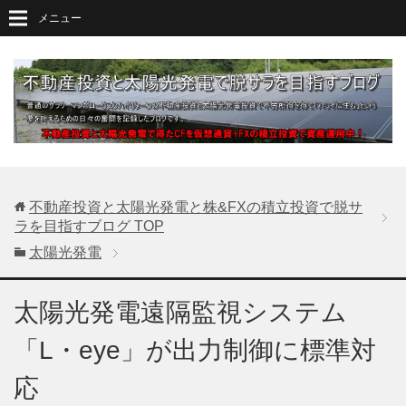
メニュー
不動産投資と太陽光発電と株&FXの積立投資で脱サ
ラを目指すブログ
TOP
太陽光発電
太陽光発電遠隔監視システム
「L・eye」が出力制御に標準対
応