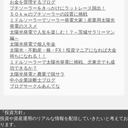
お金を管理するブログ
プチソーラーをきっかけにラットレース脱出！
５０ｋｗのプチソーラーの設置に挑戦
ミドルソーラーでソーラー発電大家｜産業用太陽光
発電のススメ
太陽光発電で人生を楽しむ！？～茨城サラリーマン
編～
太陽光発電で個人年金
太陽光・不動産・株・FX！投資マニアになれば大金
持ちになれる！！
ミドルソーラーで太陽光発電に挑戦。北東北でも成
功できるか？
太陽光発電と農業で脱サラ
中小企業診断士ブログ
ブログサークルあんてな
『投資方針』
投資や資産運用のリアルな情報を配信していきたいと考えてお
ります。