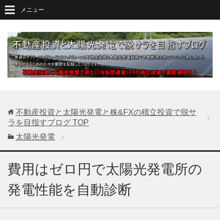
メニュー
不動産投資と太陽光発電と株&FXの積立投資で脱サ
ラを目指すブログ
TOP
太陽光発電
費用はゼロ円で太陽光発電所の
発電性能を自動診断