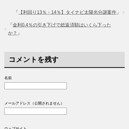
「
【利回り13％・14％】タイナビ太陽光分譲案件
」
「
金利0.4％の引き下げで総返済額はいくら下った
か？
」
コメントを残す
名前
メールアドレス（公開されません）
ウェブサイト