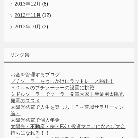
2013年12月
(8)
2013年11月
(12)
2013年10月
(3)
リンク集
お金を管理するブログ
プチソーラーをきっかけにラットレース脱出！
５０ｋｗのプチソーラーの設置に挑戦
ミドルソーラーでソーラー発電大家｜産業用太陽光
発電のススメ
太陽光発電で人生を楽しむ！？～茨城サラリーマン
編～
太陽光発電で個人年金
太陽光・不動産・株・FX！投資マニアになれば大金
持ちになれる！！