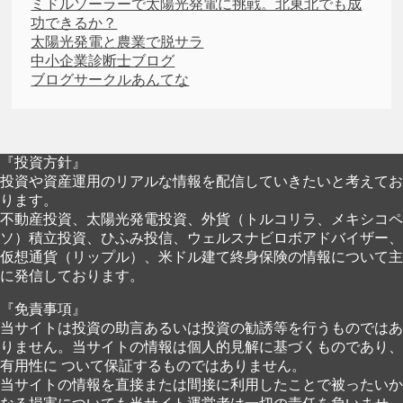
ミドルソーラーで太陽光発電に挑戦。北東北でも成
功できるか？
太陽光発電と農業で脱サラ
中小企業診断士ブログ
ブログサークルあんてな
『投資方針』
投資や資産運用のリアルな情報を配信していきたいと考えてお
ります。
不動産投資、太陽光発電投資、外貨（トルコリラ、メキシコペ
ソ）積立投資、ひふみ投信、ウェルスナビロボアドバイザー、
仮想通貨（リップル）、米ドル建て終身保険の情報について主
に発信しております。
『免責事項』
当サイトは投資の助言あるいは投資の勧誘等を行うものではあ
りません。当サイトの情報は個人的見解に基づくものであり、
有用性に ついて保証するものではありません。
当サイトの情報を直接または間接に利用したことで被ったいか