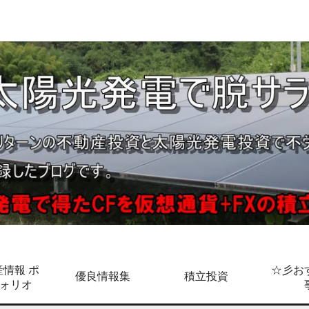
情報 ポ
☆彡お
優良情報集
積立投資
ォリオ