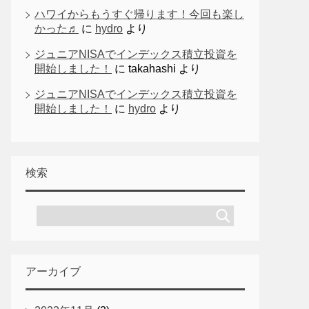
ハワイからもうすぐ帰ります！今回も楽し
かった♬
に
hydro
より
ジュニアNISAでインデックス積立投資を
開始しました！
に
takahashi
より
ジュニアNISAでインデックス積立投資を
開始しました！
に
hydro
より
検索
アーカイブ