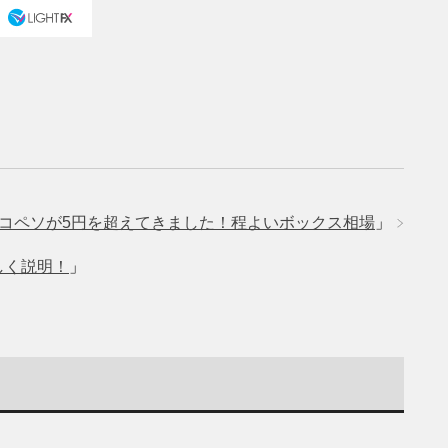
コペソが5円を超えてきました！程よいボックス相場
」
しく説明！
」