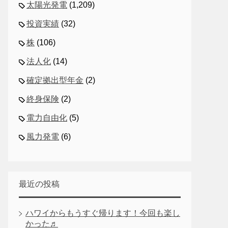
太陽光発電
(1,209)
投資実績
(32)
株
(106)
法人化
(14)
確定拠出型年金
(2)
終身保険
(2)
電力自由化
(5)
風力発電
(6)
最近の投稿
ハワイからもうすぐ帰ります！今回も楽し
かった♬