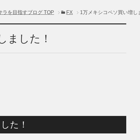
サラを目指すブログ
TOP
FX
1万メキシコペソ買い増し
しました！
ました！