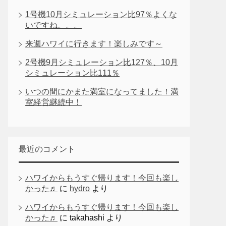
1号機10月シミュレーション比97％よくな
いですね。。。
来週ハワイに行きます！楽しみです～
2号機9月シミュレーション比127％、10月
シミュレーション比111％
いつの間にかまた満室になってました！満
室経営継続中！
最近のコメント
ハワイからもうすぐ帰ります！今回も楽し
かった♬
に
hydro
より
ハワイからもうすぐ帰ります！今回も楽し
かった♬
に
takahashi
より