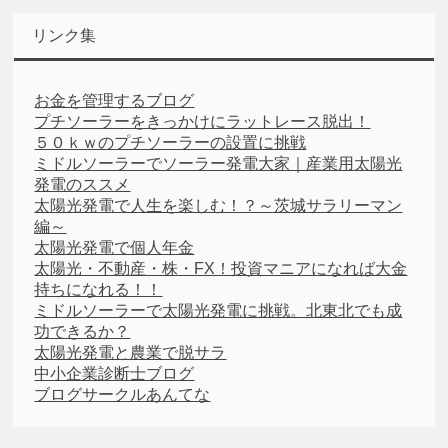
リンク集
お金を管理するブログ
プチソーラーをきっかけにラットレース脱出！
５０ｋｗのプチソーラーの設置に挑戦
ミドルソーラーでソーラー発電大家｜産業用太陽光
発電のススメ
太陽光発電で人生を楽しむ！？～茨城サラリーマン
編～
太陽光発電で個人年金
太陽光・不動産・株・FX！投資マニアになれば大金
持ちになれる！！
ミドルソーラーで太陽光発電に挑戦。北東北でも成
功できるか？
太陽光発電と農業で脱サラ
中小企業診断士ブログ
ブログサークルあんてな