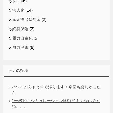
株
(106)
法人化
(14)
確定拠出型年金
(2)
終身保険
(2)
電力自由化
(5)
風力発電
(6)
最近の投稿
ハワイからもうすぐ帰ります！今回も楽しかった
♬
1号機10月シミュレーション比97％よくないです
ね。。。