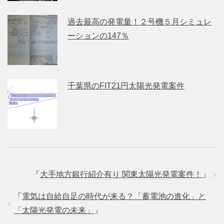
過去最高の発電量！２号機５月シミュレ
ーションの147％
千葉県のFIT21円太陽光発電案件
「
大手地方銀行紹介有り 関東太陽光発電案件！
」
「
電気は自給自足の時代が来る？「蓄電池の進化」と
「太陽光発電の未来」
」