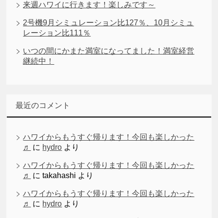
来週ハワイに行きます！楽しみです～
2号機9月シミュレーション比127％、10月シミュ
レーション比111％
いつの間にかまた満室になってました！満室経営
継続中！
最近のコメント
ハワイからもうすぐ帰ります！今回も楽しかった
♬
に
hydro
より
ハワイからもうすぐ帰ります！今回も楽しかった
♬
に
takahashi
より
ハワイからもうすぐ帰ります！今回も楽しかった
♬
に
hydro
より