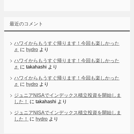
最近のコメント
ハワイからもうすぐ帰ります！今回も楽しかった
♬
に
hydro
より
ハワイからもうすぐ帰ります！今回も楽しかった
♬
に
takahashi
より
ハワイからもうすぐ帰ります！今回も楽しかった
♬
に
hydro
より
ジュニアNISAでインデックス積立投資を開始しま
した！
に
takahashi
より
ジュニアNISAでインデックス積立投資を開始しま
した！
に
hydro
より