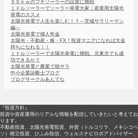
５０ｋｗのプチソーラーの設置に挑戦
ミドルソーラーでソーラー発電大家｜産業用太陽光
発電のススメ
太陽光発電で人生を楽しむ！？～茨城サラリーマン
編～
太陽光発電で個人年金
太陽光・不動産・株・FX！投資マニアになれば大金
持ちになれる！！
ミドルソーラーで太陽光発電に挑戦。北東北でも成
功できるか？
太陽光発電と農業で脱サラ
中小企業診断士ブログ
ブログサークルあんてな
『投資方針』
投資や資産運用のリアルな情報を配信していきたいと考えてお
ります。
不動産投資、太陽光発電投資、外貨（トルコリラ、メキシコペ
ソ）積立投資、ひふみ投信、ウェルスナビロボアドバイザー、