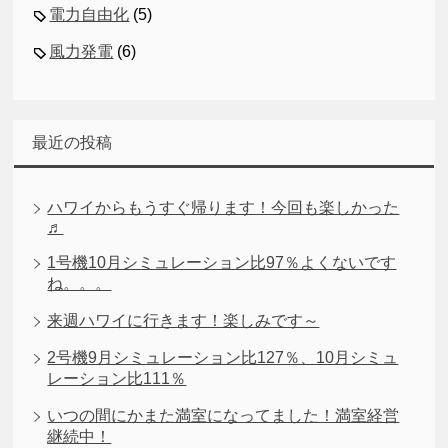
電力自由化
(5)
風力発電
(6)
最近の投稿
ハワイからもうすぐ帰ります！今回も楽しかった
♬
1号機10月シミュレーション比97％よくないです
ね。。。
来週ハワイに行きます！楽しみです～
2号機9月シミュレーション比127％、10月シミュ
レーション比111％
いつの間にかまた満室になってました！満室経営
継続中！