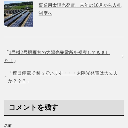
事業用太陽光発電、来年の10月から入札
制度へ
「
1号機2号機両方の太陽光発電所を視察してきまし
た！
」
「
連日停電で困っています・・・太陽光発電は大丈夫
か？？？
」
コメントを残す
名前