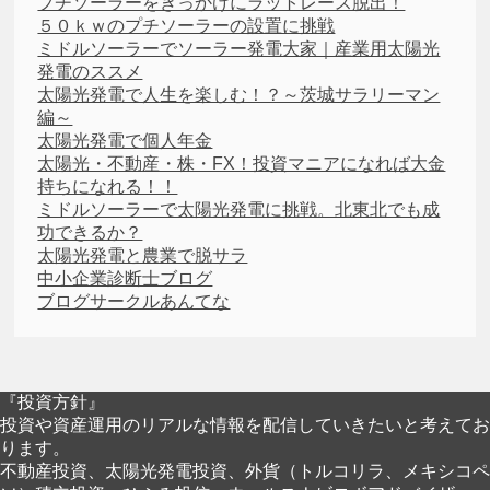
プチソーラーをきっかけにラットレース脱出！
５０ｋｗのプチソーラーの設置に挑戦
ミドルソーラーでソーラー発電大家｜産業用太陽光
発電のススメ
太陽光発電で人生を楽しむ！？～茨城サラリーマン
編～
太陽光発電で個人年金
太陽光・不動産・株・FX！投資マニアになれば大金
持ちになれる！！
ミドルソーラーで太陽光発電に挑戦。北東北でも成
功できるか？
太陽光発電と農業で脱サラ
中小企業診断士ブログ
ブログサークルあんてな
『投資方針』
投資や資産運用のリアルな情報を配信していきたいと考えてお
ります。
不動産投資、太陽光発電投資、外貨（トルコリラ、メキシコペ