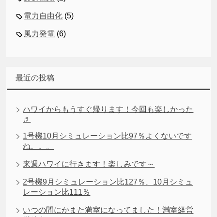
電力自由化
(5)
風力発電
(6)
最近の投稿
ハワイからもうすぐ帰ります！今回も楽しかった
♬
1号機10月シミュレーション比97％よくないです
ね。。。
来週ハワイに行きます！楽しみです～
2号機9月シミュレーション比127％、10月シミュ
レーション比111％
いつの間にかまた満室になってました！満室経営