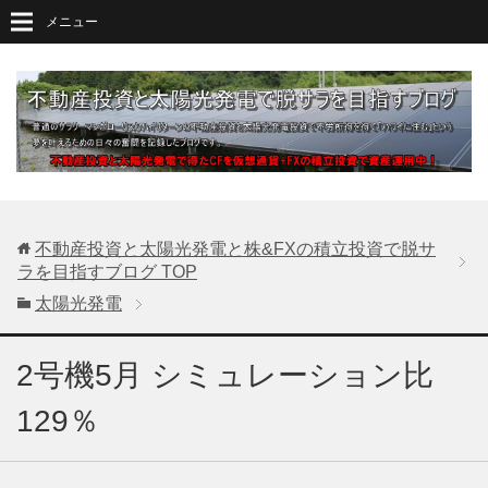
メニュー
不動産投資と太陽光発電と株&FXの積立投資で脱サ
ラを目指すブログ
TOP
太陽光発電
2号機5月 シミュレーション比
129％