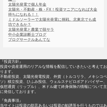
太陽光発電で個人年金
太陽光・不動産・株・FX！投資マニアになれば大金
持ちになれる！！
ミドルソーラーで太陽光発電に挑戦。北東北でも成
功できるか？
太陽光発電と農業で脱サラ
中小企業診断士ブログ
ブログサークルあんてな
『投資方針』
投資や資産運用のリアルな情報を配信していきたいと考えてお
ります。
不動産投資、太陽光発電投資、外貨（トルコリラ、メキシコペ
ソ）積立投資、ひふみ投信、ウェルスナビロボアドバイザー、
仮想通貨（リップル）、米ドル建て終身保険の情報について主
に発信しております。
『免責事項』
当サイトは投資の助言あるいは投資の勧誘等を行うものではあ