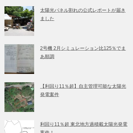
太陽光パネル割れの公式レポートが届き
ました
2号機 2月シミュレーション比125％でま
あ順調
【利回り11％超】自主管理可能な太陽光
発電案件
利回り11％超 東北地方過積載太陽光発電
案件！