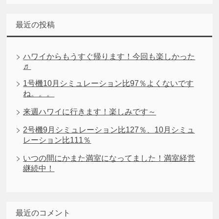
最近の投稿
ハワイからもうすぐ帰ります！今回も楽しかった
♬
1号機10月シミュレーション比97％よくないです
ね。。。
来週ハワイに行きます！楽しみです～
2号機9月シミュレーション比127％、10月シミュ
レーション比111％
いつの間にかまた満室になってました！満室経営
継続中！
最近のコメント