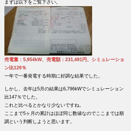
まずは以下をご覧下さい。
売電量：5,954kW、売電額：231,491円、シミュレーショ
ン比129％
一年で一番発電する時期に好調な結果でした。
しかし、去年は5月の結果は6,796kWでシミュレーション
比147％でした。
これと比べるとかなり少ないですね。
ここまで5ヶ月の累計はほぼ同じ数値なのでここまでは順
調という判断しようと思います。