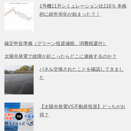
1号機11月シミュレーション比110％ 本格
的に経年劣化が始まった？！
確定申告準備（グリーン投資減税、消費税還付）
太陽光発電で故障が起こったらどこに連絡するのか？
パネル交換されたことを確認してきまし
た
【太陽光発電VS不動産投資】どっちがお
得？