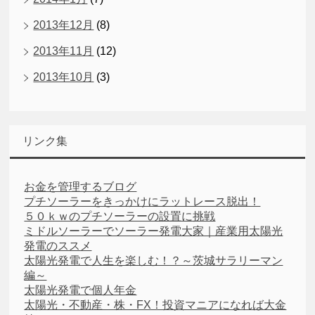
2013年12月
(8)
2013年11月
(12)
2013年10月
(3)
リンク集
お金を管理するブログ
プチソーラーをきっかけにラットレース脱出！
５０ｋｗのプチソーラーの設置に挑戦
ミドルソーラーでソーラー発電大家｜産業用太陽光
発電のススメ
太陽光発電で人生を楽しむ！？～茨城サラリーマン
編～
太陽光発電で個人年金
太陽光・不動産・株・FX！投資マニアになれば大金