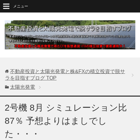
メニュー
不動産投資と太陽光発電と株&FXの積立投資で脱サ
ラを目指すブログ
TOP
太陽光発電
2号機 8月 シミュレーション比
87％ 予想よりはましでし
た・・・