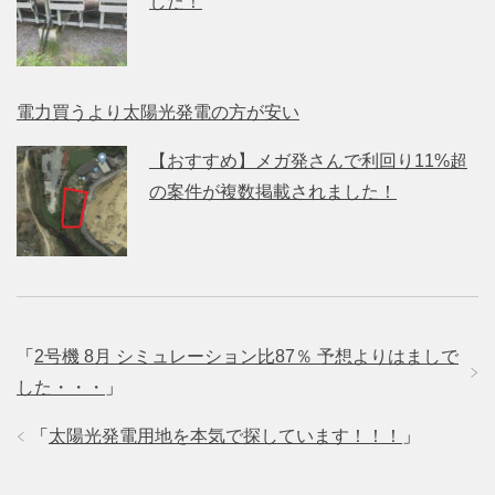
した！
電力買うより太陽光発電の方が安い
【おすすめ】メガ発さんで利回り11%超
の案件が複数掲載されました！
「
2号機 8月 シミュレーション比87％ 予想よりはましで
した・・・
」
「
太陽光発電用地を本気で探しています！！！
」