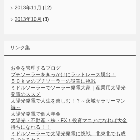
2013年11月
(12)
2013年10月
(3)
リンク集
お金を管理するブログ
プチソーラーをきっかけにラットレース脱出！
５０ｋｗのプチソーラーの設置に挑戦
ミドルソーラーでソーラー発電大家｜産業用太陽光
発電のススメ
太陽光発電で人生を楽しむ！？～茨城サラリーマン
編～
太陽光発電で個人年金
太陽光・不動産・株・FX！投資マニアになれば大金
持ちになれる！！
ミドルソーラーで太陽光発電に挑戦。北東北でも成