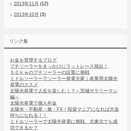
2013年11月
(12)
2013年10月
(3)
リンク集
お金を管理するブログ
プチソーラーをきっかけにラットレース脱出！
５０ｋｗのプチソーラーの設置に挑戦
ミドルソーラーでソーラー発電大家｜産業用太陽光
発電のススメ
太陽光発電で人生を楽しむ！？～茨城サラリーマン
編～
太陽光発電で個人年金
太陽光・不動産・株・FX！投資マニアになれば大金
持ちになれる！！
ミドルソーラーで太陽光発電に挑戦。北東北でも成
功できるか？