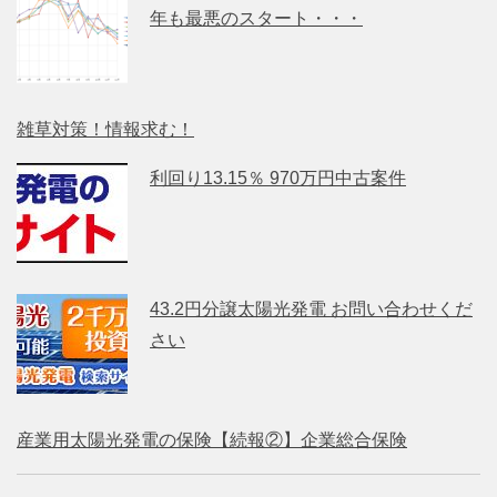
年も最悪のスタート・・・
雑草対策！情報求む！
利回り13.15％ 970万円中古案件
43.2円分譲太陽光発電 お問い合わせくだ
さい
産業用太陽光発電の保険【続報②】企業総合保険