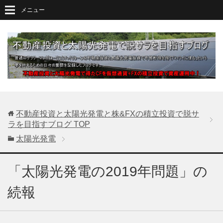
メニュー
不動産投資と太陽光発電と株&FXの積立投資で脱サ
ラを目指すブログ
TOP
太陽光発電
「太陽光発電の2019年問題」の
続報