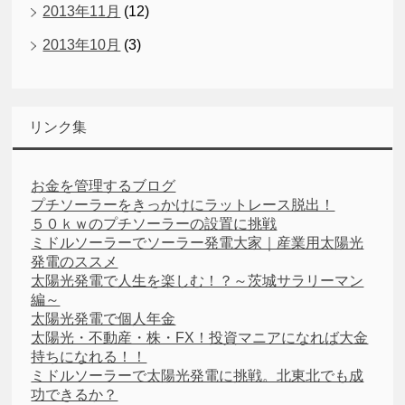
2013年11月
(12)
2013年10月
(3)
リンク集
お金を管理するブログ
プチソーラーをきっかけにラットレース脱出！
５０ｋｗのプチソーラーの設置に挑戦
ミドルソーラーでソーラー発電大家｜産業用太陽光
発電のススメ
太陽光発電で人生を楽しむ！？～茨城サラリーマン
編～
太陽光発電で個人年金
太陽光・不動産・株・FX！投資マニアになれば大金
持ちになれる！！
ミドルソーラーで太陽光発電に挑戦。北東北でも成
功できるか？