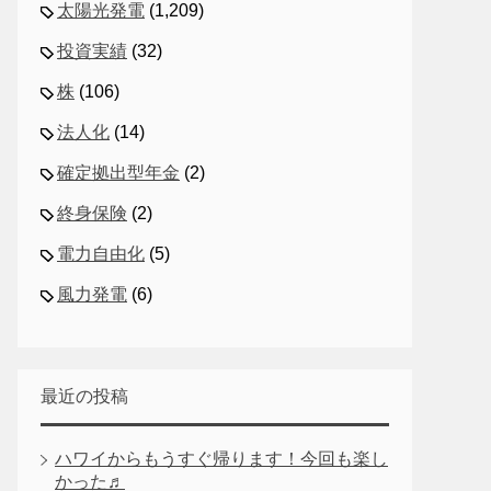
太陽光発電
(1,209)
投資実績
(32)
株
(106)
法人化
(14)
確定拠出型年金
(2)
終身保険
(2)
電力自由化
(5)
風力発電
(6)
最近の投稿
ハワイからもうすぐ帰ります！今回も楽し
かった♬