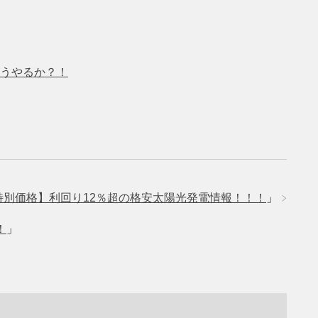
うやるか？！
特別価格】利回り12％超の格安太陽光発電情報！！！
」
！
」