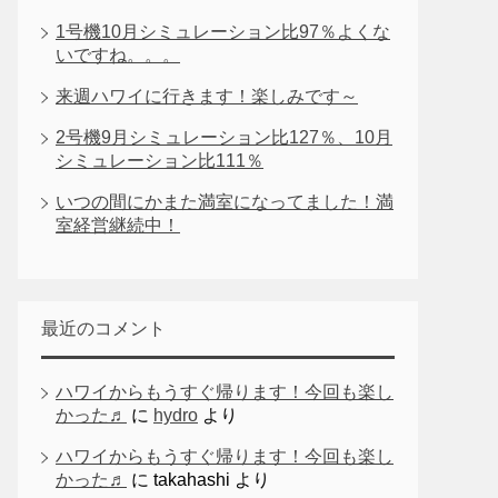
1号機10月シミュレーション比97％よくな
いですね。。。
来週ハワイに行きます！楽しみです～
2号機9月シミュレーション比127％、10月
シミュレーション比111％
いつの間にかまた満室になってました！満
室経営継続中！
最近のコメント
ハワイからもうすぐ帰ります！今回も楽し
かった♬
に
hydro
より
ハワイからもうすぐ帰ります！今回も楽し
かった♬
に
takahashi
より