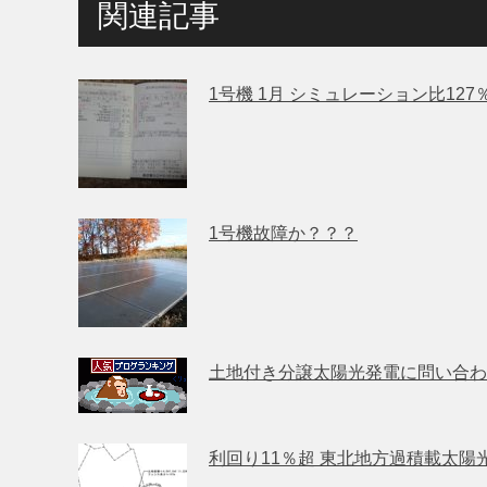
関連記事
1号機 1月 シミュレーション比12
1号機故障か？？？
土地付き分譲太陽光発電に問い合わ
利回り11％超 東北地方過積載太陽