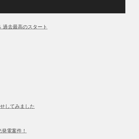
7％ 過去最高のスタート
せしてみました
光発電案件！