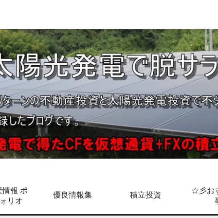
情報 ポ
☆彡お
優良情報集
積立投資
ォリオ