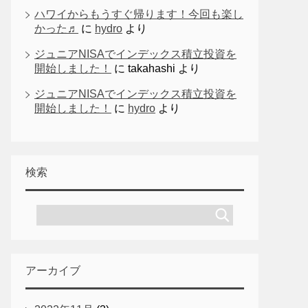
ハワイからもうすぐ帰ります！今回も楽し
かった♬
に
hydro
より
ジュニアNISAでインデックス積立投資を
開始しました！
に
takahashi
より
ジュニアNISAでインデックス積立投資を
開始しました！
に
hydro
より
検索
アーカイブ