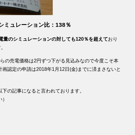
円、シミュレーション比：138％
電量のシミュレーションの対しても120％を超えて
おり
す。
年からの売電価格は2円ずつ下がる見込みなので今度こそ本
認定の申請は2018年1月12日(金)までに済まさないと
以下の記事になると言われております。
い）