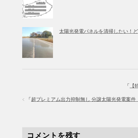
太陽光発電パネルを清掃したい！ど
「
【
「
超プレミアム出力抑制無し 分譲太陽光発電案件
コメントを残す