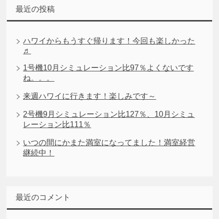
最近の投稿
ハワイからもうすぐ帰ります！今回も楽しかった
♬
1号機10月シミュレーション比97％よくないです
ね。。。
来週ハワイに行きます！楽しみです～
2号機9月シミュレーション比127％、10月シミュ
レーション比111％
いつの間にかまた満室になってました！満室経営
継続中！
最近のコメント