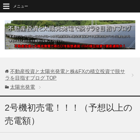
メニュー
不動産投資と太陽光発電と株&FXの積立投資で脱サ
ラを目指すブログ
TOP
太陽光発電
2号機初売電！！！（予想以上の
売電額）