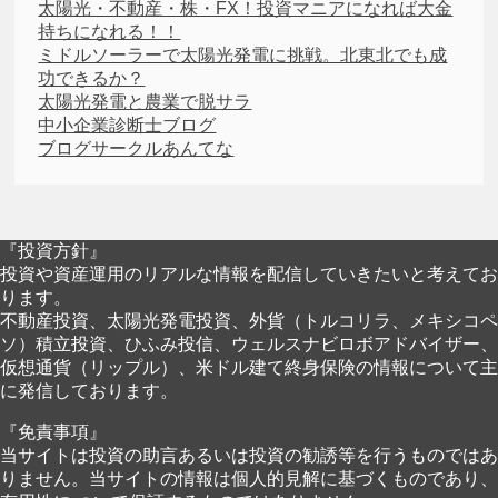
太陽光・不動産・株・FX！投資マニアになれば大金
持ちになれる！！
ミドルソーラーで太陽光発電に挑戦。北東北でも成
功できるか？
太陽光発電と農業で脱サラ
中小企業診断士ブログ
ブログサークルあんてな
『投資方針』
投資や資産運用のリアルな情報を配信していきたいと考えてお
ります。
不動産投資、太陽光発電投資、外貨（トルコリラ、メキシコペ
ソ）積立投資、ひふみ投信、ウェルスナビロボアドバイザー、
仮想通貨（リップル）、米ドル建て終身保険の情報について主
に発信しております。
『免責事項』
当サイトは投資の助言あるいは投資の勧誘等を行うものではあ
りません。当サイトの情報は個人的見解に基づくものであり、