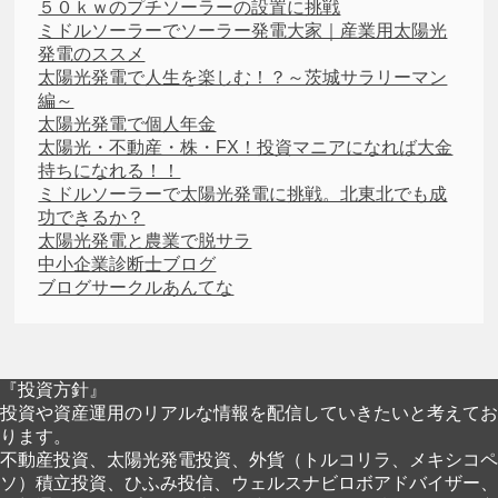
５０ｋｗのプチソーラーの設置に挑戦
ミドルソーラーでソーラー発電大家｜産業用太陽光
発電のススメ
太陽光発電で人生を楽しむ！？～茨城サラリーマン
編～
太陽光発電で個人年金
太陽光・不動産・株・FX！投資マニアになれば大金
持ちになれる！！
ミドルソーラーで太陽光発電に挑戦。北東北でも成
功できるか？
太陽光発電と農業で脱サラ
中小企業診断士ブログ
ブログサークルあんてな
『投資方針』
投資や資産運用のリアルな情報を配信していきたいと考えてお
ります。
不動産投資、太陽光発電投資、外貨（トルコリラ、メキシコペ
ソ）積立投資、ひふみ投信、ウェルスナビロボアドバイザー、