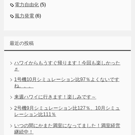
電力自由化
(5)
風力発電
(6)
最近の投稿
ハワイからもうすぐ帰ります！今回も楽しかった
♬
1号機10月シミュレーション比97％よくないです
ね。。。
来週ハワイに行きます！楽しみです～
2号機9月シミュレーション比127％、10月シミュ
レーション比111％
いつの間にかまた満室になってました！満室経営
継続中！