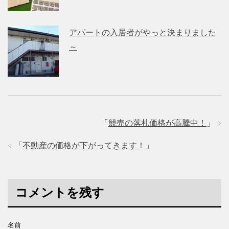
アパートの入居者がやっと決まりました
～
「
競売の落札価格が高騰中！
」
「
不動産の価格が下がってきます！
」
コメントを残す
名前