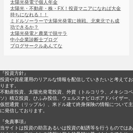
太陽光発電で個人年金
太陽光・不動産・株・FX！投資マニアになれば大金
持ちになれる！！
ミドルソーラーで太陽光発電に挑戦。北東北でも成
功できるか？
太陽光発電と農業で脱サラ
中小企業診断士ブログ
ブログサークルあんてな
『投資方針』
投資や資産運用のリアルな情報を配信していきたいと考えてお
ります。
不動産投資、太陽光発電投資、外貨（トルコリラ、メキシコペ
ソ）積立投資、ひふみ投信、ウェルスナビロボアドバイザー、
仮想通貨（リップル）、米ドル建て終身保険の情報について主
に発信しております。
『免責事項』
当サイトは投資の助言あるいは投資の勧誘等を行うものではあ