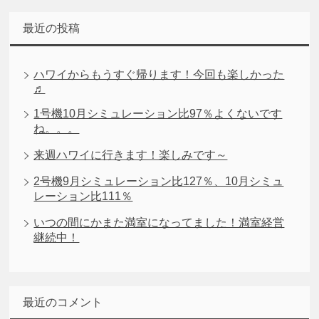
最近の投稿
ハワイからもうすぐ帰ります！今回も楽しかった
♬
1号機10月シミュレーション比97％よくないです
ね。。。
来週ハワイに行きます！楽しみです～
2号機9月シミュレーション比127％、10月シミュ
レーション比111％
いつの間にかまた満室になってました！満室経営
継続中！
最近のコメント