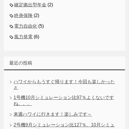
確定拠出型年金
(2)
終身保険
(2)
電力自由化
(5)
風力発電
(6)
最近の投稿
ハワイからもうすぐ帰ります！今回も楽しかった
♬
1号機10月シミュレーション比97％よくないです
ね。。。
来週ハワイに行きます！楽しみです～
2号機9月シミュレーション比127％、10月シミュ