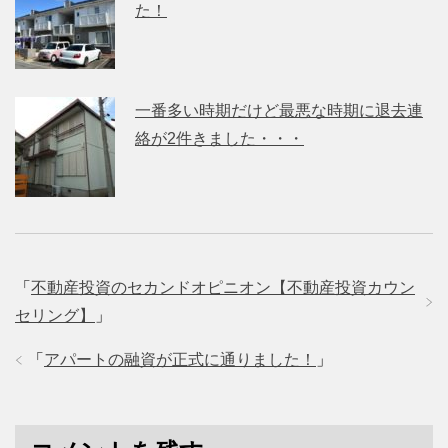
た！
一番多い時期だけど最悪な時期に退去連
絡が2件きました・・・
「
不動産投資のセカンドオピニオン【不動産投資カウン
セリング】
」
「
アパートの融資が正式に通りました！
」