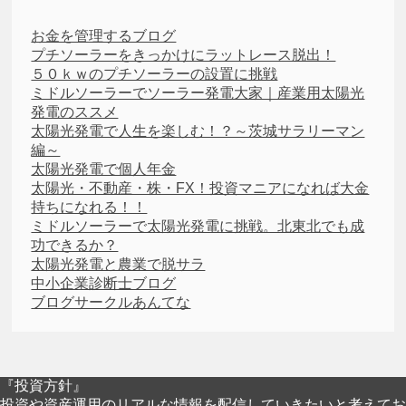
お金を管理するブログ
プチソーラーをきっかけにラットレース脱出！
５０ｋｗのプチソーラーの設置に挑戦
ミドルソーラーでソーラー発電大家｜産業用太陽光
発電のススメ
太陽光発電で人生を楽しむ！？～茨城サラリーマン
編～
太陽光発電で個人年金
太陽光・不動産・株・FX！投資マニアになれば大金
持ちになれる！！
ミドルソーラーで太陽光発電に挑戦。北東北でも成
功できるか？
太陽光発電と農業で脱サラ
中小企業診断士ブログ
ブログサークルあんてな
『投資方針』
投資や資産運用のリアルな情報を配信していきたいと考えてお