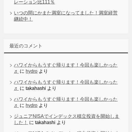
レーション比111％
いつの間にかまた満室になってました！満室経営
継続中！
最近のコメント
ハワイからもうすぐ帰ります！今回も楽しかった
♬
に
hydro
より
ハワイからもうすぐ帰ります！今回も楽しかった
♬
に
takahashi
より
ハワイからもうすぐ帰ります！今回も楽しかった
♬
に
hydro
より
ジュニアNISAでインデックス積立投資を開始しま
した！
に
takahashi
より