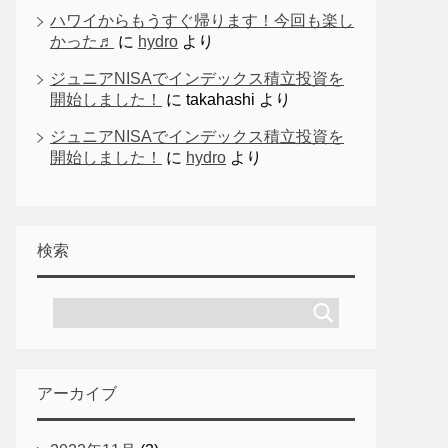
ハワイからもうすぐ帰ります！今回も楽し
かった♬
に
hydro
より
ジュニアNISAでインデックス積立投資を
開始しました！
に
takahashi
より
ジュニアNISAでインデックス積立投資を
開始しました！
に
hydro
より
検索
アーカイブ