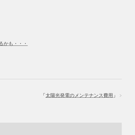
るかも・・・
「
太陽光発電のメンテナンス費用
」