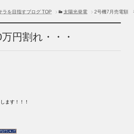
サラを目指すブログ
TOP
太陽光発電
2号機7月売電額 
0万円割れ・・・
いします！！！