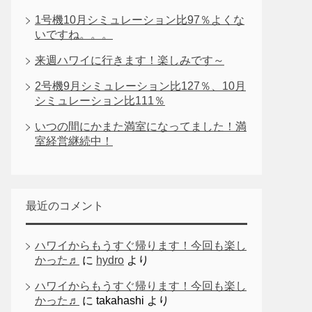
1号機10月シミュレーション比97％よくな
いですね。。。
来週ハワイに行きます！楽しみです～
2号機9月シミュレーション比127％、10月
シミュレーション比111％
いつの間にかまた満室になってました！満
室経営継続中！
最近のコメント
ハワイからもうすぐ帰ります！今回も楽し
かった♬
に
hydro
より
ハワイからもうすぐ帰ります！今回も楽し
かった♬
に
takahashi
より