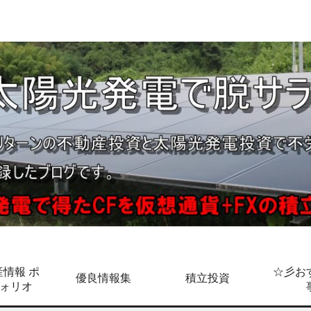
情報 ポ
☆彡お
優良情報集
積立投資
ォリオ