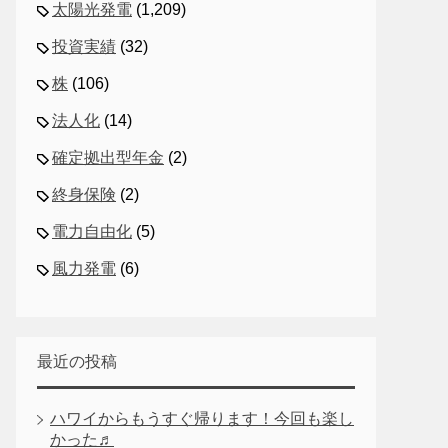
太陽光発電
(1,209)
投資実績
(32)
株
(106)
法人化
(14)
確定拠出型年金
(2)
終身保険
(2)
電力自由化
(5)
風力発電
(6)
最近の投稿
ハワイからもうすぐ帰ります！今回も楽し
かった♬