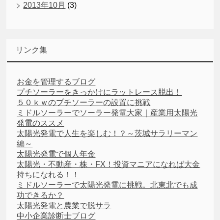
2013年10月
(3)
リンク集
お金を管理するブログ
プチソーラーをきっかけにラットレース脱出！
５０ｋｗのプチソーラーの設置に挑戦
ミドルソーラーでソーラー発電大家｜産業用太陽光
発電のススメ
太陽光発電で人生を楽しむ！？～茨城サラリーマン
編～
太陽光発電で個人年金
太陽光・不動産・株・FX！投資マニアになれば大金
持ちになれる！！
ミドルソーラーで太陽光発電に挑戦。北東北でも成
功できるか？
太陽光発電と農業で脱サラ
中小企業診断士ブログ