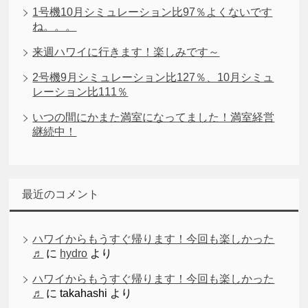
1号機10月シミュレーション比97％よくないです
ね。。。
来週ハワイに行きます！楽しみです～
2号機9月シミュレーション比127％、10月シミュ
レーション比111％
いつの間にかまた満室になってました！満室経営
継続中！
最近のコメント
ハワイからもうすぐ帰ります！今回も楽しかった
♬
に
hydro
より
ハワイからもうすぐ帰ります！今回も楽しかった
♬
に
takahashi
より