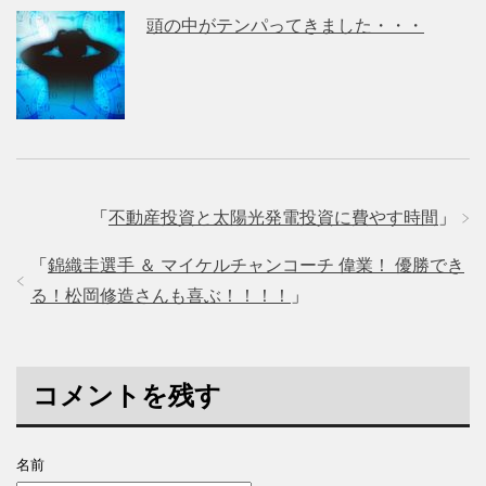
頭の中がテンパってきました・・・
「
不動産投資と太陽光発電投資に費やす時間
」
「
錦織圭選手 ＆ マイケルチャンコーチ 偉業！ 優勝でき
る！松岡修造さんも喜ぶ！！！！
」
コメントを残す
名前