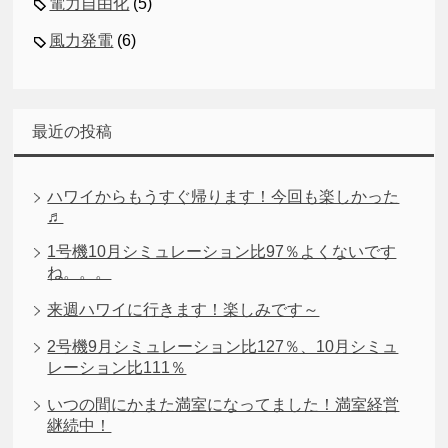
電力自由化
(5)
風力発電
(6)
最近の投稿
ハワイからもうすぐ帰ります！今回も楽しかった
♬
1号機10月シミュレーション比97％よくないです
ね。。。
来週ハワイに行きます！楽しみです～
2号機9月シミュレーション比127％、10月シミュ
レーション比111％
いつの間にかまた満室になってました！満室経営
継続中！