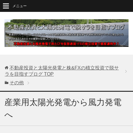
メニュー
不動産投資と太陽光発電と株&FXの積立投資で脱サ
ラを目指すブログ
TOP
その他
産業用太陽光発電から風力発電
へ