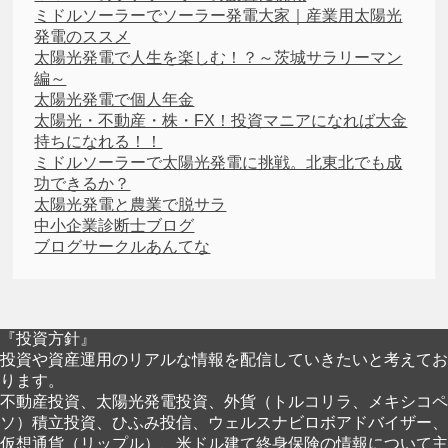
ミドルソーラーでソーラー発電大家｜産業用太陽光
発電のススメ
太陽光発電で人生を楽しむ！？～茨城サラリーマン
編～
太陽光発電で個人年金
太陽光・不動産・株・FX！投資マニアになれば大金
持ちになれる！！
ミドルソーラーで太陽光発電に挑戦。北東北でも成
功できるか？
太陽光発電と農業で脱サラ
中小企業診断士ブログ
ブログサークルあんてな
『投資方針』
投資や資産運用のリアルな情報を配信していきたいと考えてお
ります。
不動産投資、太陽光発電投資、外貨（トルコリラ、メキシコペ
ソ）積立投資、ひふみ投信、ウェルスナビロボアドバイザー、
仮想通貨（リップル）、米ドル建て終身保険の情報について主