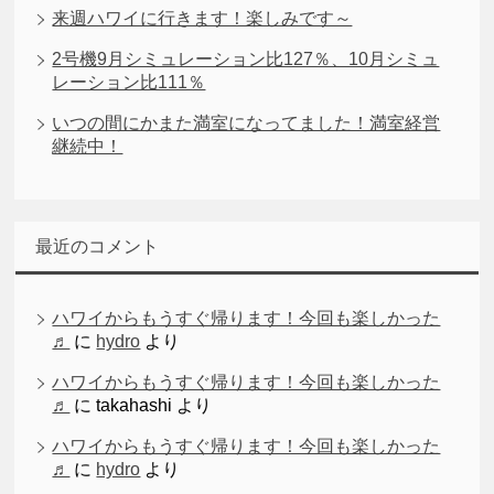
来週ハワイに行きます！楽しみです～
2号機9月シミュレーション比127％、10月シミュ
レーション比111％
いつの間にかまた満室になってました！満室経営
継続中！
最近のコメント
ハワイからもうすぐ帰ります！今回も楽しかった
♬
に
hydro
より
ハワイからもうすぐ帰ります！今回も楽しかった
♬
に
takahashi
より
ハワイからもうすぐ帰ります！今回も楽しかった
♬
に
hydro
より