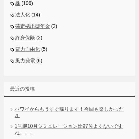
株
(106)
法人化
(14)
確定拠出型年金
(2)
終身保険
(2)
電力自由化
(5)
風力発電
(6)
最近の投稿
ハワイからもうすぐ帰ります！今回も楽しかった
♬
1号機10月シミュレーション比97％よくないです
ね。。。