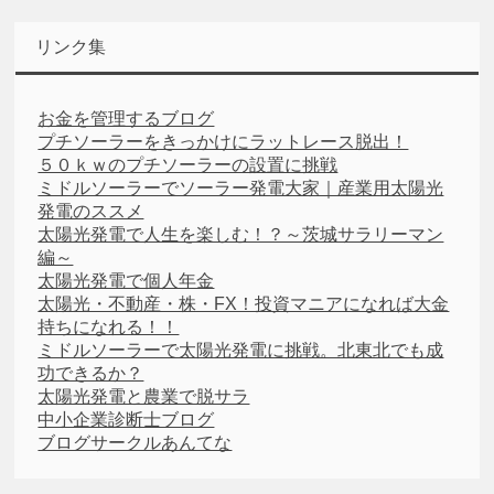
リンク集
お金を管理するブログ
プチソーラーをきっかけにラットレース脱出！
５０ｋｗのプチソーラーの設置に挑戦
ミドルソーラーでソーラー発電大家｜産業用太陽光
発電のススメ
太陽光発電で人生を楽しむ！？～茨城サラリーマン
編～
太陽光発電で個人年金
太陽光・不動産・株・FX！投資マニアになれば大金
持ちになれる！！
ミドルソーラーで太陽光発電に挑戦。北東北でも成
功できるか？
太陽光発電と農業で脱サラ
中小企業診断士ブログ
ブログサークルあんてな