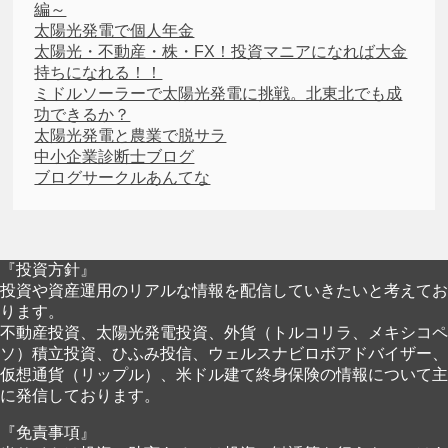
編～
太陽光発電で個人年金
太陽光・不動産・株・FX！投資マニアになれば大金
持ちになれる！！
ミドルソーラーで太陽光発電に挑戦。北東北でも成
功できるか？
太陽光発電と農業で脱サラ
中小企業診断士ブログ
ブログサークルあんてな
『投資方針』
投資や資産運用のリアルな情報を配信していきたいと考えてお
ります。
不動産投資、太陽光発電投資、外貨（トルコリラ、メキシコペ
ソ）積立投資、ひふみ投信、ウェルスナビロボアドバイザー、
仮想通貨（リップル）、米ドル建て終身保険の情報について主
に発信しております。
『免責事項』