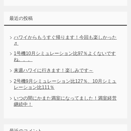
最近の投稿
ハワイからもうすぐ帰ります！今回も楽しかった
♬
1号機10月シミュレーション比97％よくないです
ね。。。
来週ハワイに行きます！楽しみです～
2号機9月シミュレーション比127％、10月シミュ
レーション比111％
いつの間にかまた満室になってました！満室経営
継続中！
最近のコメント