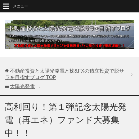
メニュー
不動産投資と太陽光発電と株&FXの積立投資で脱サ
ラを目指すブログ
TOP
太陽光発電
高利回り！第１弾記念太陽光発
電（再エネ）ファンド大募集
中！！