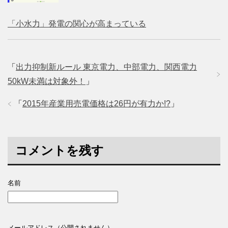
「小水力」発電の関心が高まっている
「
出力抑制新ルール 東京電力、中部電力、関西電力
50kW未満は対象外！
」
「
2015年産業用売電価格は26円が有力か!?
」
コメントを残す
名前
メールアドレス（公開されません）