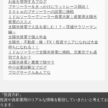
お金を管理するブログ
プチソーラーをきっかけにラットレース脱出！
５０ｋｗのプチソーラーの設置に挑戦
ミドルソーラーでソーラー発電大家｜産業用太陽光
発電のススメ
太陽光発電で人生を楽しむ！？～茨城サラリーマン
編～
太陽光発電で個人年金
太陽光・不動産・株・FX！投資マニアになれば大金
持ちになれる！！
ミドルソーラーで太陽光発電に挑戦。北東北でも成
功できるか？
太陽光発電と農業で脱サラ
中小企業診断士ブログ
ブログサークルあんてな
『投資方針』
投資や資産運用のリアルな情報を配信していきたいと考えてお
ります。