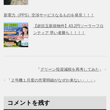
新電力（PPS）交渉サービスなるものを発見！！！
【超目玉新規物件】43.2円ソーラーフロ
ンティア 早い者勝ち！！！！
「
グリーン投資減税を再考してみた
」
「
２号機１月度の売電明細がなぜか来ない・・・
」
コメントを残す