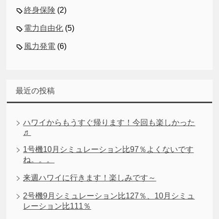
終身保険
(2)
電力自由化
(5)
風力発電
(6)
最近の投稿
ハワイからもうすぐ帰ります！今回も楽しかった
♬
1号機10月シミュレーション比97％よくないです
ね。。。
来週ハワイに行きます！楽しみです～
2号機9月シミュレーション比127％、10月シミュ
レーション比111％