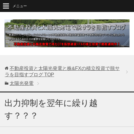
メニュー
不動産投資と太陽光発電と株&FXの積立投資で脱サ
ラを目指すブログ
TOP
太陽光発電
出力抑制を翌年に繰り越
す？？？