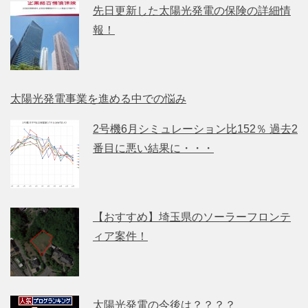
先日更新した太陽光発電の保険の詳細情
報！
太陽光発電事業を進める中での悩み
2号機6月シミュレーション比152％ 過去2
番目に悪い結果に・・・
【おすすめ】埼玉県のソーラーフロンテ
ィア案件！
太陽光発電の今後は？？？？