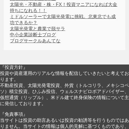
太陽光・不動産・株・FX！投資マニアになれば大金
持ちになれる！！
ミドルソーラーで太陽光発電に挑戦。北東北でも成
功できるか？
太陽光発電と農業で脱サラ
中小企業診断士ブログ
ブログサークルあんてな
『投資方針』
投資や資産運用のリアルな情報を配信していきたいと考えてお
ります。
不動産投資、太陽光発電投資、外貨（トルコリラ、メキシコペ
ソ）積立投資、ひふみ投信、ウェルスナビロボアドバイザー、
仮想通貨（リップル）、米ドル建て終身保険の情報について主
に発信しております。
『免責事項』
当サイトは投資の助言あるいは投資の勧誘等を行うものではあ
りません。当サイトの情報は個人的見解に基づくものであり、