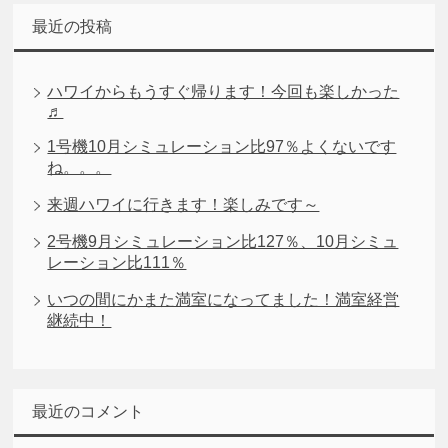
最近の投稿
ハワイからもうすぐ帰ります！今回も楽しかった
♬
1号機10月シミュレーション比97％よくないです
ね。。。
来週ハワイに行きます！楽しみです～
2号機9月シミュレーション比127％、10月シミュ
レーション比111％
いつの間にかまた満室になってました！満室経営
継続中！
最近のコメント