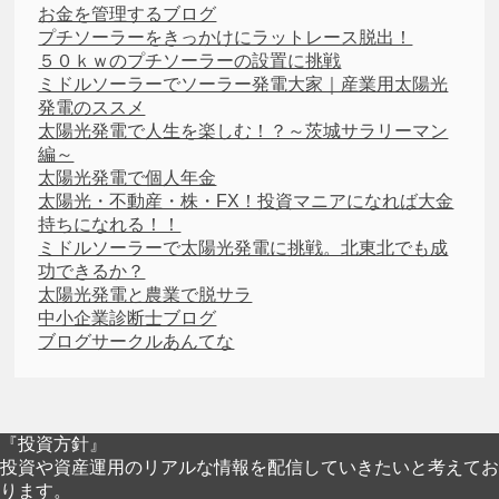
お金を管理するブログ
プチソーラーをきっかけにラットレース脱出！
５０ｋｗのプチソーラーの設置に挑戦
ミドルソーラーでソーラー発電大家｜産業用太陽光
発電のススメ
太陽光発電で人生を楽しむ！？～茨城サラリーマン
編～
太陽光発電で個人年金
太陽光・不動産・株・FX！投資マニアになれば大金
持ちになれる！！
ミドルソーラーで太陽光発電に挑戦。北東北でも成
功できるか？
太陽光発電と農業で脱サラ
中小企業診断士ブログ
ブログサークルあんてな
『投資方針』
投資や資産運用のリアルな情報を配信していきたいと考えてお
ります。