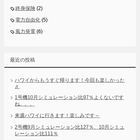
終身保険
(2)
電力自由化
(5)
風力発電
(6)
最近の投稿
ハワイからもうすぐ帰ります！今回も楽しかった
♬
1号機10月シミュレーション比97％よくないです
ね。。。
来週ハワイに行きます！楽しみです～
2号機9月シミュレーション比127％、10月シミュ
レーション比111％